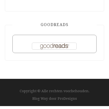
GOODREADS
Copyright © Alle rechten voorbehouden.
Blog Way door
ProDesigns