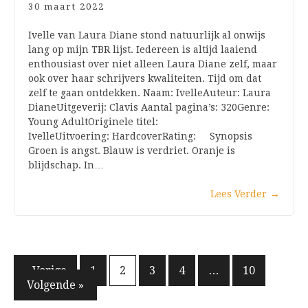
30 maart 2022
Ivelle van Laura Diane stond natuurlijk al onwijs
lang op mijn TBR lijst. Iedereen is altijd laaiend
enthousiast over niet alleen Laura Diane zelf, maar
ook over haar schrijvers kwaliteiten. Tijd om dat
zelf te gaan ontdekken. Naam: IvelleAuteur: Laura
DianeUitgeverij: Clavis Aantal pagina’s: 320Genre:
Young AdultOriginele titel:
IvelleUitvoering: HardcoverRating: Synopsis
Groen is angst. Blauw is verdriet. Oranje is
blijdschap. In…
Lees Verder
→
Berichten
« Vorige
1
2
3
4
…
10
Volgende »
paginering