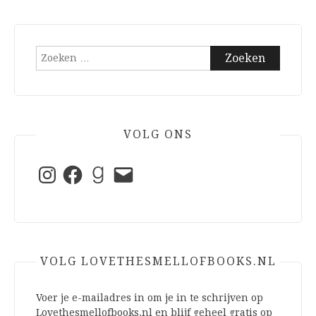
Zoeken
naar:
VOLG ONS
Instagram
Facebook
Goodreads
E-
mail
VOLG LOVETHESMELLOFBOOKS.NL
Voer je e-mailadres in om je in te schrijven op
Lovethesmellofbooks.nl en blijf geheel gratis op