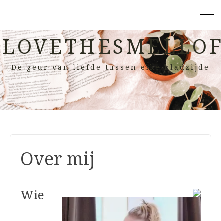
LOVETHESMELLOF
De geur van liefde tussen elke bladzijde
Over mij
Wie