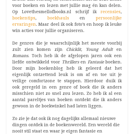
voor boeken en lezen met jullie mag én kan delen.
Op Lovethesmellofbooks.nl schrijf ik
recensies
,
boekentips
,
boekhauls
en
persoonlijke
ervaringen
. Maar deel ik ook foto’s en hoop ik leuke
win acties voor jullie organiseren.
De genres die je waarschijnlijk het meeste voorbij
zult zien komen zijn
Chicklit, Young Adult
en
Romans
. Toch heb ik de afgelopen jaren ook een
liefde ontwikkeld voor
Thrillers
en
Fantasie
boeken.
Door mijn boekenblog heb ik geleerd dat het
eigenlijk ontzettend leuk is om af en toe uit je
veilige comfortzone te stappen. Hierdoor duik ik
ook geregeld in een genre of boek die ik anders
misschien niet zo snel zou lezen. Zo heb ik al een
aantal pareltjes van boeken ontdekt die ik anders
gewoon in de boekwinkel had laten liggen.
Zo zie je dat ook ik nog dagelijks allemaal nieuwe
dingen ontdek in de boekenwereld. Een wereld die
nooit stil staat en waar je eigen fantasie en