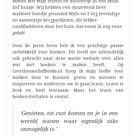
samen met mijn vriend en dochtertje in een knus,
lief huisje. Wij hebben een ontzettend lieve
malteser hondje genaamd Mylo en 2 erg levendige
en aanwezige bergparkieten, die lekker
rondfladderen door het huis. Dat noem ik nog eens
geluk
!
Door de jaren heen heb ik een prachtige passie
ontwikkeld voor boeken. Dit heeft me uiteindelijk
ook gebracht naar deze mooie website over alles
wat met boeken te maken heeft.
Op
Lovethesmellofbooks.nl hoop ik mijn liefde voor
boeken door te kunnen geven en mensen te
inspireren en motiveren om te gaan lezen. Lezen is
leuk en heel leerzaam. Maar het lezen van
boeken/verhalen is vooral:
‘G
enieten, tot rust komen en je in een
wereld wanen waar eigenlijk niks
onmogelijk is.’