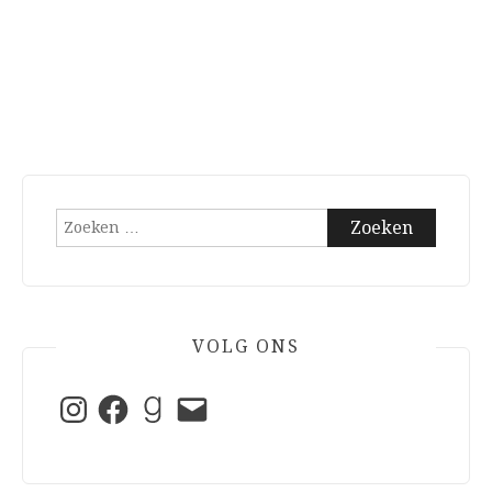
Zoeken
naar:
VOLG ONS
Instagram
Facebook
Goodreads
E-
mail