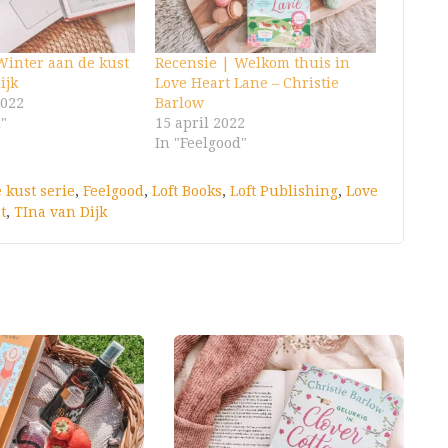
Winter aan de kust
Recensie | Welkom thuis in
ijk
Love Heart Lane – Christie
2022
Barlow
d"
15 april 2022
In "Feelgood"
 kust serie
,
Feelgood
,
Loft Books
,
Loft Publishing
,
Love
t
,
TIna van Dijk