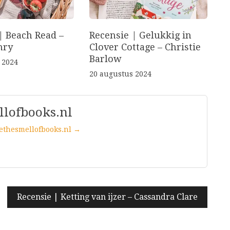
| Beach Read –
Recensie | Gelukkig in
nry
Clover Cottage – Christie
Barlow
 2024
20 augustus 2024
llofbooks.nl
vethesmellofbooks.nl →
Recensie | Ketting van ijzer – Cassandra Clare