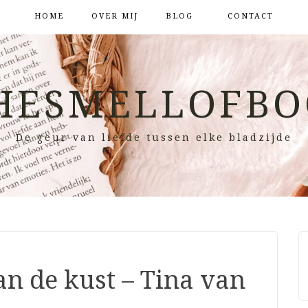
HOME
OVER MIJ
BLOG
CONTACT
HESMELLOFBO
De geur van liefde tussen elke bladzijde
an de kust – Tina van