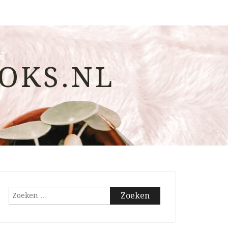
OKS.NL
Zoeken
naar: