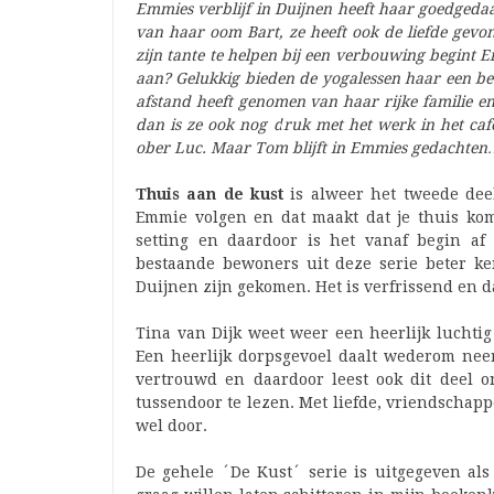
Emmies verblijf in Duijnen heeft haar goedgedaa
van haar oom Bart, ze heeft ook de liefde gev
zijn tante te helpen bij een verbouwing begint E
aan? Gelukkig bieden de yogalessen haar een bee
afstand heeft genomen van haar rijke familie en
dan is ze ook nog druk met het werk in het caf
ober Luc. Maar Tom blijft in Emmies gedachte
Thuis aan de kust
is alweer het tweede deel
Emmie volgen en dat maakt dat je thuis kom
setting en daardoor is het vanaf begin af
bestaande bewoners uit deze serie beter 
Duijnen zijn gekomen. Het is verfrissend en 
Tina van Dijk weet weer een heerlijk luchtig 
Een heerlijk dorpsgevoel daalt wederom neer
vertrouwd en daardoor leest ook dit deel o
tussendoor te lezen. Met liefde, vriendschap
wel door.
De gehele ´De Kust´ serie is uitgegeven als