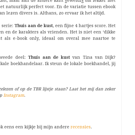
kast, maar aan de andere kant geweldig om lekker met
et natuurlijk perfect voor. En de variatie tussen ebook
n lezen divers is. Althans, zo ervaar ik het altijd.
 serie:
Thuis aan de kust
, een fijne 4 hartjes score. Het
en en de karakters als vrienden. Het is niet een ‘dikke
st als e-book only, ideaal om overal mee naartoe te
tweede deel:
Thuis aan de kust
van Tina van Dijk?
okale boekhandelaar. Ik steun de lokale boekhandel, jij
elezen of op de TBR lijstje staan? Laat het mij dan zeker
op
Instagram
.
k eens een kijkje bij mijn andere
recensies
.