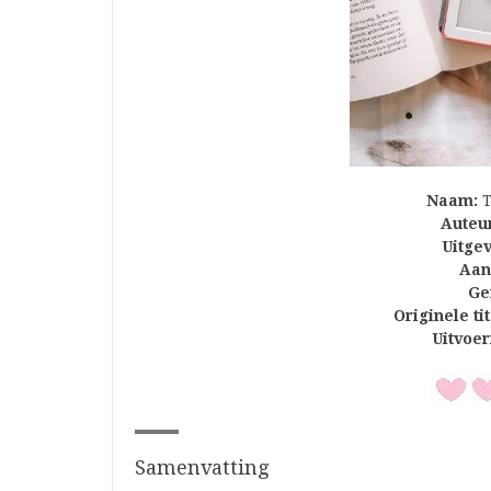
Naam:
T
Auteur
Uitgev
Aant
Ge
Originele tit
Uitvoer
Samenvatting