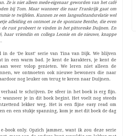
n. Ze is niet alleen mede-eigenaar geworden van het café
onden bij Tom. Maar wanneer die naar Frankrijk gaat om
mmie te twijfelen. Kunnen ze een langeafstandsrelatie wel
tje afleiding en ontmoet ze de spontane Benthe, die even
 de rust probeert te vinden in het pittoreske Duijnen. En
é, haar vriendin en collega Leonie en de nieuwe, knappe
n…
 in de ‘De kust’ serie van Tina van Dijk. We blijven
t in een warm bad. Je kent de karakters, je kent de
 aan weer volop genieten. We leren niet alleen de
kennen, we ontmoeten ook nieuwe bewoners die naar
daardoor nog leuker om terug te keren naar Duijnen.
verhaal te schrijven. De sfeer in het boek is erg fijn.
 wanneer je in dit boek begint. Het voelt nog steeds
ntzettend lekker weg. Het is een fijne easy read om
pen en een stukje spanning, kom je met dit boek de dag
 e-book only. Opzich jammer, want ik zou deze serie