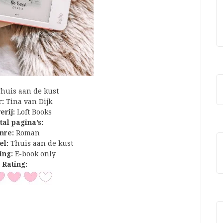
huis aan de kust
:
Tina van Dijk
erij:
Loft Books
al pagina’s:
nre:
Roman
el:
Thuis aan de kust
ing:
E-book only
Rating: