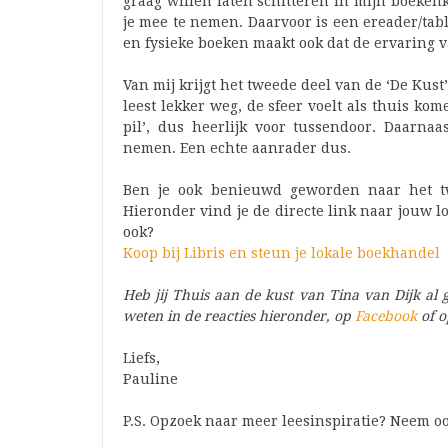
graag willen laten schitteren in mijn boeken
je mee te nemen. Daarvoor is een ereader/tabl
en fysieke boeken maakt ook dat de ervaring va
Van mij krijgt het tweede deel van de ‘De Kust’
leest lekker weg, de sfeer voelt als thuis kom
pil’, dus heerlijk voor tussendoor. Daarnaa
nemen. Een echte aanrader dus.
Ben je ook benieuwd geworden naar het 
Hieronder vind je de directe link naar jouw l
ook?
Koop bij Libris en steun je lokale boekhandel
Heb jij Thuis aan de kust van Tina van Dijk al g
weten in de reacties hieronder, op
Facebook
of 
Liefs,
Pauline
P.S. Opzoek naar meer leesinspiratie? Neem oo