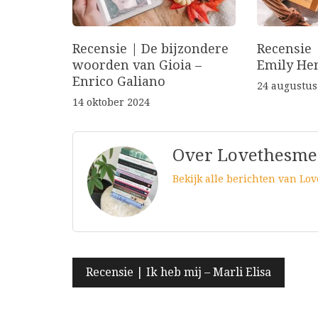
Recensie | De bijzondere
Recensie 
woorden van Gioia –
Emily He
Enrico Galiano
24 augustus
14 oktober 2024
Over Lovethesme
Bekijk alle berichten van Lo
Bericht
Recensie | Ik heb mij – Marli Elisa
navigatie