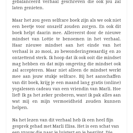
gebalanceerd verhaal geschreven die ook jou zal
laten genieten.
Maar het zou geen selfcare boek zijn als we ook niet
een beetje voor onszelf zouden zorgen. En ook dit
boek helpt daarin mee. Allereerst door de nieuwe
mindset van Lottie te benoemen in het verhaal.
Haar nieuwe mindset aan het einde van het
verhaal is zo mooi, zo bewonderingswaardig en zo
ontzettend sterk. Ik hoop dat ik ook ooit die mindset
mag hebben en dat mijn omgeving die mindset ook
zal accepteren. Maar niet alleen de mindset werkt
mee aan jouw stukje selfcare. Bij het aanschaffen
van dit boek, krijg je een maand lang gratis (online)
yogalessen cadeau van een vriendin van Marli. Hoe
lief! Ik ga het zeker proberen, want ik pak alles aan
wat mij en mijn vermoeidheid zouden kunnen
helpen.
Na het lezen van dit verhaal heb ik een heel fijn
gesprek gehad met Marli Elisa. Het is een schat van
een vrouw die naar je luistert en je begrijpt. Die