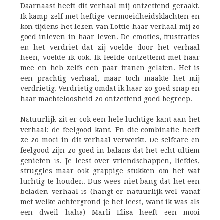
Daarnaast heeft dit verhaal mij ontzettend geraakt.
Ik kamp zelf met heftige vermoeidheidsklachten en
kon tijdens het lezen van Lottie haar verhaal mij zo
goed inleven in haar leven. De emoties, frustraties
en het verdriet dat zij voelde door het verhaal
heen, voelde ik ook. Ik leefde ontzettend met haar
mee en heb zelfs een paar tranen gelaten. Het is
een prachtig verhaal, maar toch maakte het mij
verdrietig. Verdrietig omdat ik haar zo goed snap en
haar machteloosheid zo ontzettend goed begreep.
Natuurlijk zit er ook een hele luchtige kant aan het
verhaal: de feelgood kant. En die combinatie heeft
ze zo mooi in dit verhaal verwerkt. De selfcare en
feelgood zijn zo goed in balans dat het echt ultiem
genieten is. Je leest over vriendschappen, liefdes,
struggles maar ook grappige stukken om het wat
luchtig te houden. Dus wees niet bang dat het een
beladen verhaal is (hangt er natuurlijk wel vanaf
met welke achtergrond je het leest, want ik was als
een dweil haha) Marli Elisa heeft een mooi