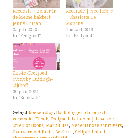
Recensie | Zomer in
Recensie | Nee heb je
de kleine bakkerij –
– Charlotte De
Jenny Colgan
Monchy
25 juli 2020
1 maart 2019
In "Feelgood"
In "Feelgood"
Zin-in-Feelgood
event by Luitingh-
Sijthoff
30 juni 2021
In "Booktalk"
Getagd
boekenblog
,
Bookblogger
,
chronisch
vermoeid
,
Ebook
,
Feelgood
,
Ik heb mij
,
Love the
Smell of Books
,
Marli Elisa
,
Nederlandse schrijvers
,
Oververmoeidheid
,
Selfcare
,
Selfpublished
,