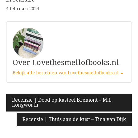
4 februari 2024
Over Lovethesmellofbooks.nl
Bekijk alle berichten van Lovethesmellofbooks.nl →
Bericht
Recensie | Dood op kasteel Brémont – M.L.
Longworth
navigatie
Recensie | Thuis aan de kust – Tina van Dijk