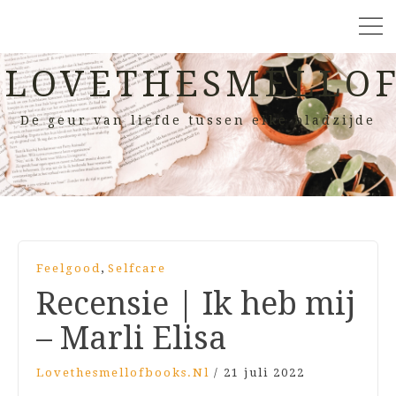
LOVETHESMELLOF
De geur van liefde tussen elke bladzijde
,
Feelgood
Selfcare
Recensie | Ik heb mij
– Marli Elisa
Lovethesmellofbooks.nl
/
21 juli 2022