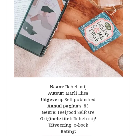
Naam:
Ik heb mij
Auteur:
Marli Elisa
Uitgeverij:
Self published
Aantal pagina’s:
83
Genre:
Feelgood Selfcare
Originele titel:
Ik heb mij!
Uitvoering:
e-book
Rating: