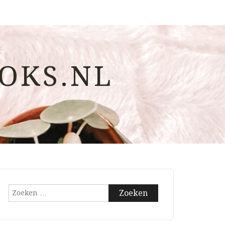
OKS.NL
Zoeken
naar: