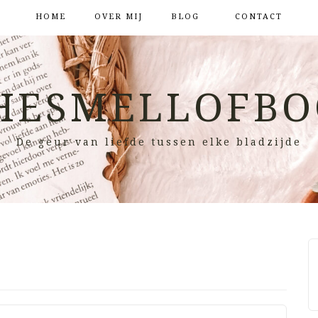
HOME
OVER MIJ
BLOG
CONTACT
HESMELLOFBO
De geur van liefde tussen elke bladzijde