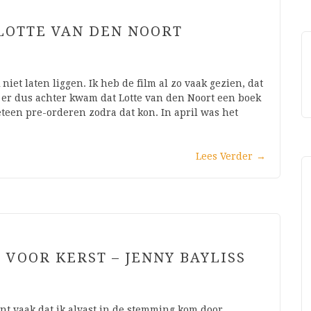
 LOTTE VAN DEN NOORT
niet laten liggen. Ik heb de film al zo vaak gezien, dat
k er dus achter kwam dat Lotte van den Noort een boek
eteen pre-orderen zodra dat kon. In april was het
Lees Verder
→
 VOOR KERST – JENNY BAYLISS
ent vaak dat ik alvast in de stemming kom door