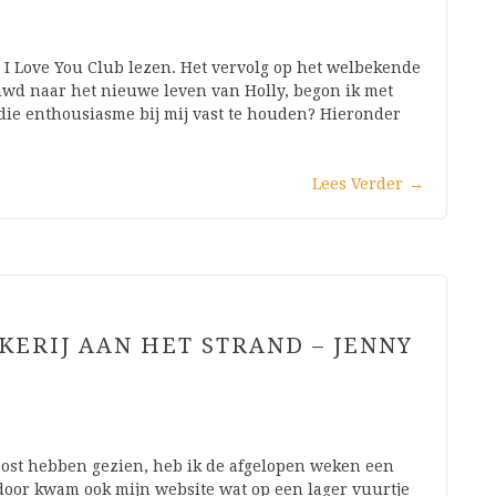
S I Love You Club lezen. Het vervolg op het welbekende
euwd naar het nieuwe leven van Holly, begon ik met
 die enthousiasme bij mij vast te houden? Hieronder
Lees Verder
→
KERIJ AAN HET STRAND – JENNY
mpost hebben gezien, heb ik de afgelopen weken een
rdoor kwam ook mijn website wat op een lager vuurtje