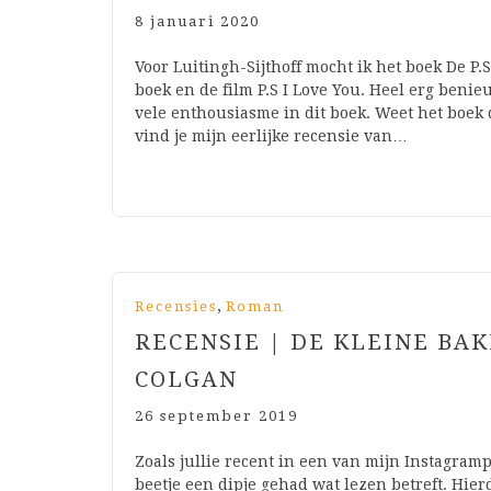
8 januari 2020
Voor Luitingh-Sijthoff mocht ik het boek De P.
boek en de film P.S I Love You. Heel erg beni
vele enthousiasme in dit boek. Weet het boek
vind je mijn eerlijke recensie van…
,
Recensies
Roman
RECENSIE | DE KLEINE BAK
COLGAN
26 september 2019
Zoals jullie recent in een van mijn Instagra
beetje een dipje gehad wat lezen betreft. Hie