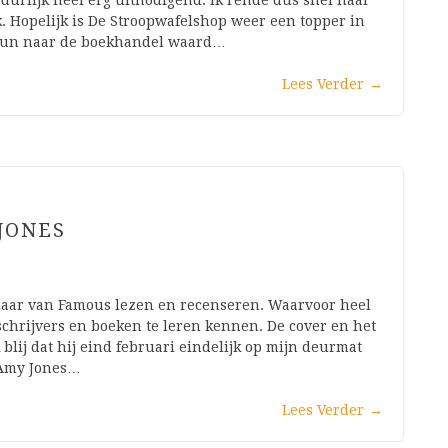
uurlijk heel erg uitnodigend. Ik rende dus snel naar
. Hopelijk is De Stroopwafelshop weer een topper in
n run naar de boekhandel waard…
Lees Verder
→
JONES
plaar van Famous lezen en recenseren. Waarvoor heel
chrijvers en boeken te leren kennen. De cover en het
blij dat hij eind februari eindelijk op mijn deurmat
 Amy Jones…
Lees Verder
→