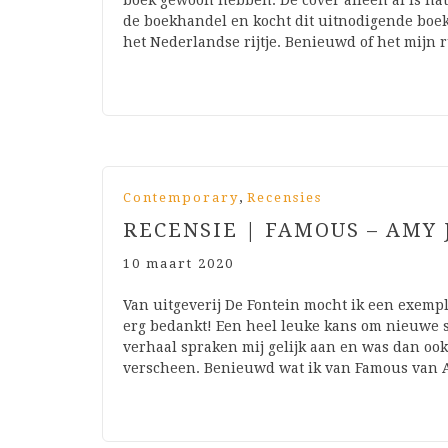
boek gewoon hebben. De cover alleen al is nat
de boekhandel en kocht dit uitnodigende boek
het Nederlandse rijtje. Benieuwd of het mij
,
Contemporary
Recensies
RECENSIE | FAMOUS – AMY 
10 maart 2020
Van uitgeverij De Fontein mocht ik een exem
erg bedankt! Een heel leuke kans om nieuwe s
verhaal spraken mij gelijk aan en was dan ook 
verscheen. Benieuwd wat ik van Famous van