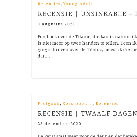
,
Recensies
Young Adult
RECENSIE | UNSINKABLE –
3 augustus 2021
Een boek over de Titanic, die kan ik natuurlijk 
is niet meer op twee handen te tellen. Toen i
ging schrijven over de Titanic, moest ik die m
dan…
,
,
Feelgood
Kerstboeken
Recensies
RECENSIE | TWAALF DAGEN
25 december 2020
De kerst staat weer voor de deur en dat betek