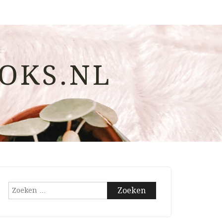
OKS.NL
Zoeken
naar: