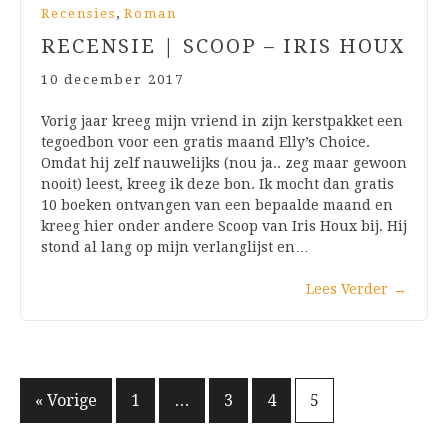
,
Recensies
Roman
RECENSIE | SCOOP – IRIS HOUX
10 december 2017
Vorig jaar kreeg mijn vriend in zijn kerstpakket een
tegoedbon voor een gratis maand Elly’s Choice.
Omdat hij zelf nauwelijks (nou ja.. zeg maar gewoon
nooit) leest, kreeg ik deze bon. Ik mocht dan gratis
10 boeken ontvangen van een bepaalde maand en
kreeg hier onder andere Scoop van Iris Houx bij. Hij
stond al lang op mijn verlanglijst en…
Lees Verder
→
Berichten
« Vorige
1
…
3
4
5
paginering