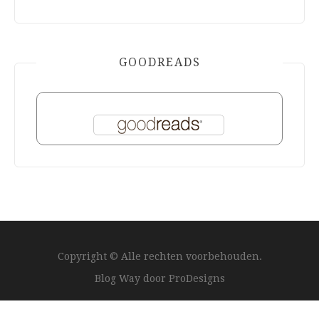
GOODREADS
Copyright © Alle rechten voorbehouden.
Blog Way door
ProDesigns