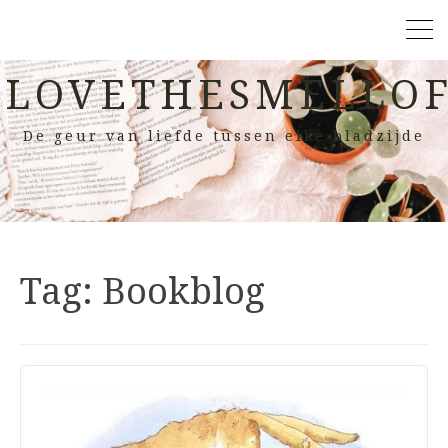
LOVETHESMELLOF
De geur van liefde tussen elke bladzijde
Tag:
Bookblog