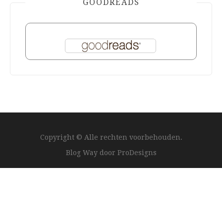
GOODREADS
Copyright © Alle rechten voorbehouden.
Blog Way door
ProDesigns