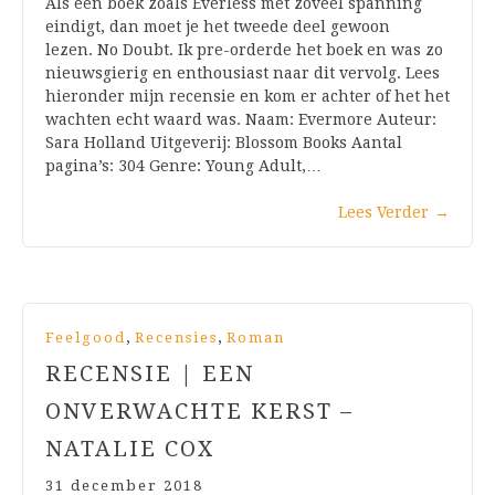
Als een boek zoals Everless met zoveel spanning
eindigt, dan moet je het tweede deel gewoon
lezen. No Doubt. Ik pre-orderde het boek en was zo
nieuwsgierig en enthousiast naar dit vervolg. Lees
hieronder mijn recensie en kom er achter of het het
wachten echt waard was. Naam: Evermore Auteur:
Sara Holland Uitgeverij: Blossom Books Aantal
pagina’s: 304 Genre: Young Adult,…
Lees Verder
→
,
,
Feelgood
Recensies
Roman
RECENSIE | EEN
ONVERWACHTE KERST –
NATALIE COX
31 december 2018