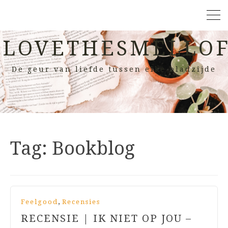
LOVETHESMELLOF
De geur van liefde tussen elke bladzijde
Tag:
Bookblog
,
Feelgood
Recensies
RECENSIE | IK NIET OP JOU –