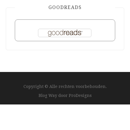
GOODREADS
Copyright © Alle rechten voorbehouden.
Blog Way door
ProDesigns