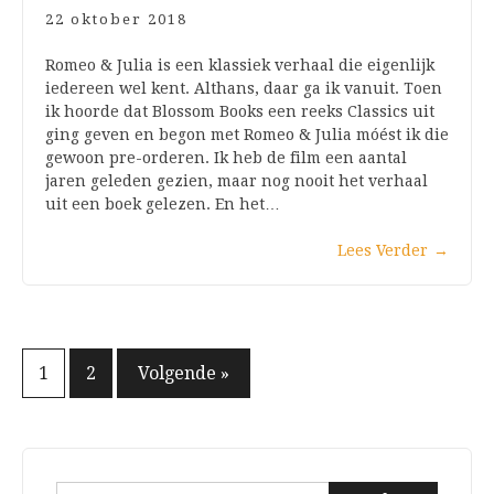
22 oktober 2018
Romeo & Julia is een klassiek verhaal die eigenlijk
iedereen wel kent. Althans, daar ga ik vanuit. Toen
ik hoorde dat Blossom Books een reeks Classics uit
ging geven en begon met Romeo & Julia móést ik die
gewoon pre-orderen. Ik heb de film een aantal
jaren geleden gezien, maar nog nooit het verhaal
uit een boek gelezen. En het…
Lees Verder
→
Berichten
1
2
Volgende »
paginering
Zoeken