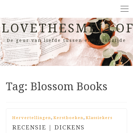
LOVETHESMELLOF
De geur van liefde tussen elke bladzijde
Tag:
Blossom Books
,
,
Hervertellingen
Kerstboeken
Klassiekers
RECENSIE | DICKENS