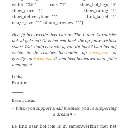
width=”250″ cols=”1″ show_bol_logo=”0″
show_price=”1″ show_rating=”1″
show_deliverytime=”1″ link_target=”1″
image_size=”1″ admin_preview=”1″]
Heb jij het tweede deel van de The Lunar Chronicles
ook al gelezen? Of is het een boek die op jouw wishlist
staat? Wat vind/verwacht jij van dit boek? Laat het mij
weten in de reacties hieronder, op
Instagram
of
gezellig op
Facebook
. Ik ben heel benieuwd naar jullie
meningen!
Liefs,
Pauline
Nader bericht:
– When you support small business, you’re supporting
a dream
♥
–
De link naar bol.com is in samenwerking met het