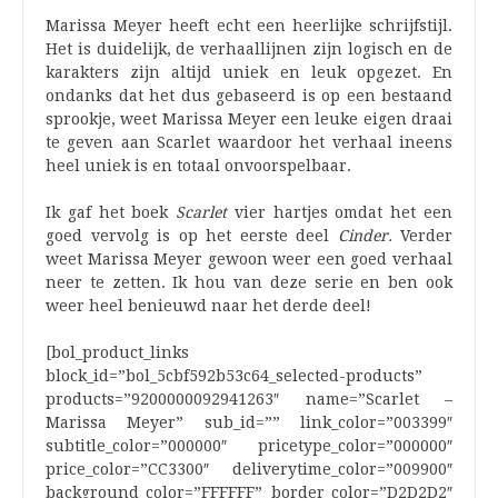
Marissa Meyer heeft echt een heerlijke schrijfstijl.
Het is duidelijk, de verhaallijnen zijn logisch en de
karakters zijn altijd uniek en leuk opgezet. En
ondanks dat het dus gebaseerd is op een bestaand
sprookje, weet Marissa Meyer een leuke eigen draai
te geven aan Scarlet waardoor het verhaal ineens
heel uniek is en totaal onvoorspelbaar.
Ik gaf het boek
Scarlet
vier hartjes omdat het een
goed vervolg is op het eerste deel
Cinder.
Verder
weet Marissa Meyer gewoon weer een goed verhaal
neer te zetten. Ik hou van deze serie en ben ook
weer heel benieuwd naar het derde deel!
[bol_product_links
block_id=”bol_5cbf592b53c64_selected-products”
products=”9200000092941263″ name=”Scarlet –
Marissa Meyer” sub_id=”” link_color=”003399″
subtitle_color=”000000″ pricetype_color=”000000″
price_color=”CC3300″ deliverytime_color=”009900″
background_color=”FFFFFF” border_color=”D2D2D2″