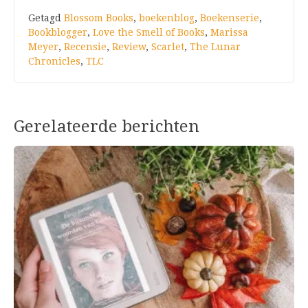
Getagd
Blossom Books
,
boekenblog
,
Boekenserie
,
Bookblogger
,
Love the Smell of Books
,
Marissa
Meyer
,
Recensie
,
Review
,
Scarlet
,
The Lunar
Chronicles
,
TLC
Gerelateerde berichten