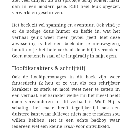
ziet veel dingen uit dat sprookje terug komen maar
dan in een modern jasje. Echt heel leuk opgezet,
verwerkt en geschreven.
Het boek zit vol spanning en avontuur. Ook vind je
er de nodige dosis humor en liefde in, wat het
verhaal gelijk weer meer gevoel geeft. Met deze
afwisseling is het een boek die je nieuwsgierig
houdt en je het hele verhaal door blijft vermaken.
Geen moment is saai of te langdradig in mijn ogen.
Hoofdkarakters & schrijfstijl
Ook de hoofdpersonages in dit boek zijn weer
fantastisch! Ik hou er zo van als een schrijfster
karakters zo sterk en mooi weet neer te zetten in
een verhaal. Het karakter welke mij het meest heeft
doen verwonderen in dit verhaal is Wolf. Hij is
schattig, lief maar heeft tegelijkertijd ook een
duistere kant waar ik liever niets mee te maken zou
willen hebben. Het is een echte badboy waar
iedereen wel een kleine
crush
voor ontwikkeld.