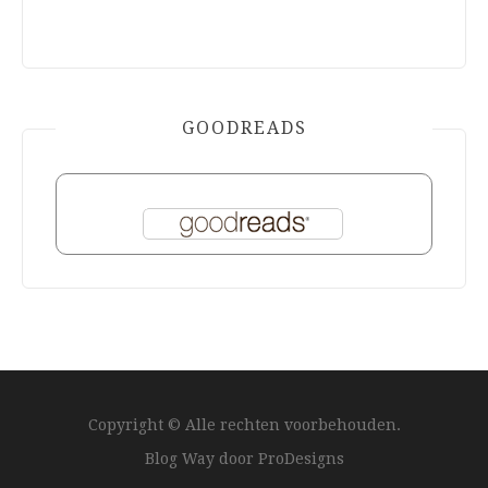
GOODREADS
Copyright © Alle rechten voorbehouden.
Blog Way door
ProDesigns