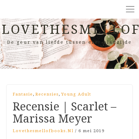
LOVETHESMELLOF
De geur van liefde tussen elke bladzijde
,
,
Fantasie
Recensies
Young Adult
Recensie | Scarlet –
Marissa Meyer
Lovethesmellofbooks.nl
/
6 mei 2019