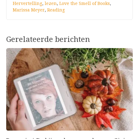
Hervertelling
,
lezen
,
Love the Smell of Books
,
Marissa Meyer
,
Reading
Gerelateerde berichten