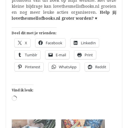
promoten van dit boek op mijn website. Met deze
kleine bijdrage kan lovethesmellofbooks.nl groeien
en nog meer leuke acties organiseren.
Help jij
lovethesmellofbooks.nl groter worden? ♥
Deel dit met je vrienden:
X
Facebook
LinkedIn
Tumblr
E-mail
Print
Pinterest
WhatsApp
Reddit
Vind ik leuk:
Aan
het
laden...