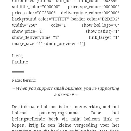
Chronicles giftbox” sub_id=”” link_color=”003399″
subtitle_color=”000000″ pricetype_color=”000000″
price_color=”CC3300″ deliverytime_color=”009900″
background_color=”FFFFFF” border_color=”D2D2D2″
width=”250″ cols=”1″ show_bol_logo=”0″
show_price=”1″ show_rating=”1″
show_deliverytime=”1″ link_target=”1″
image_size=”1″ admin_preview=”1″]
Liefs,
Pauline
Nader bericht:
– When you support small business, you’re supporting
a dream
♥
–
De link naar bol.com is in samenwerking met het
bol.com partnerprogramma. Door het
belangstellende boek via mijn bol.com link te
kopen, krijg ik een kleine vergoeding voor het