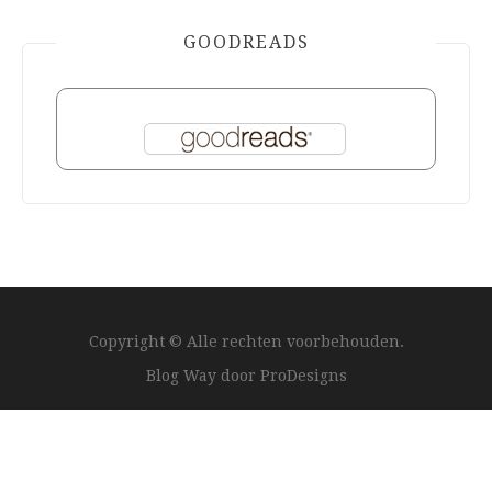
GOODREADS
Copyright © Alle rechten voorbehouden.
Blog Way door
ProDesigns