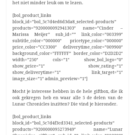
het niet minder leuk om te lezen.
[bol_product_links
block_id=”bol_5c7d4ed6d3da8_selected-products”
products=”9200000092941303″ name=”Cinder –
Marissa Meijer” sub_id=”” link_color=”003399″
subtitle_color=”000000″ pricetype_color=”000000″
price_color=”CC3300″ deliverytime_color=”009900″
background_color=”FFFFFF” border_color=”D2D2D2″
width=”250″ cols=”1″ show_bol_logo=”0″
show_price=”1″ show_rating=”1″
show_deliverytime=”1″ link_target=”1″
image_size=”1″ admin_preview=”1″]
Mocht je interesse hebben in de hele giftbox, die ik
ook gekregen heb en waar alle 5 de delen van de
Lunar Chronicles inzitten? Die vind je hieronder.
[bol_product_links
block_id=”bol_5c7d4f3cd3341_selected-products”
products=”9200000095273949″ name=”Lunar