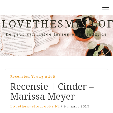
LOVETHESMELLOF
De geur van liefde tussen elke bladzijde
,
Recensies
Young Adult
Recensie | Cinder –
Marissa Meyer
Lovethesmellofbooks.nl
/
8 maart 2019