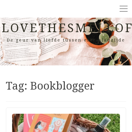
LOVETHESMELLOF
De geur van liefde tussen elke bladzijde
Tag:
Bookblogger