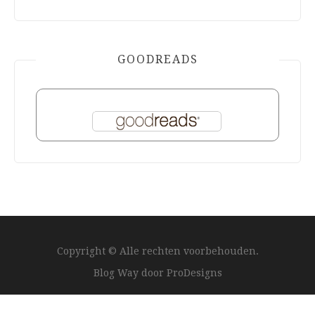
GOODREADS
Copyright © Alle rechten voorbehouden.
Blog Way door
ProDesigns