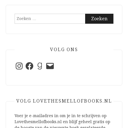
Zoeken
naar:
VOLG ONS
Instagram
Facebook
Goodreads
E-
mail
VOLG LOVETHESMELLOFBOOKS.NL
Voer je e-mailadres in om je in te schrijven op
Lovethesmellofbooks.nl en blijf geheel gratis op
de hoogte van de nieuwste boek gerelateerde