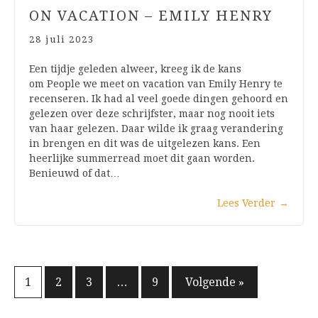
ON VACATION – EMILY HENRY
28 juli 2023
Een tijdje geleden alweer, kreeg ik de kans
om People we meet on vacation van Emily Henry te
recenseren. Ik had al veel goede dingen gehoord en
gelezen over deze schrijfster, maar nog nooit iets
van haar gelezen. Daar wilde ik graag verandering
in brengen en dit was de uitgelezen kans. Een
heerlijke summerread moet dit gaan worden.
Benieuwd of dat…
Lees Verder
→
Berichten
1
2
3
…
9
Volgende »
paginering