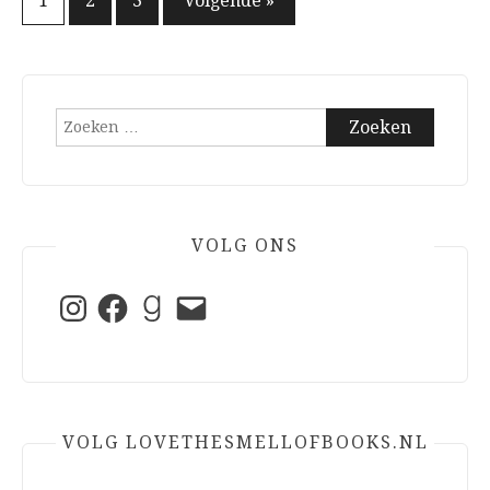
Berichten
1
2
3
Volgende »
paginering
Zoeken
naar:
VOLG ONS
Instagram
Facebook
Goodreads
E-
mail
VOLG LOVETHESMELLOFBOOKS.NL