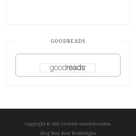
GOODREADS
Copyright © Alle rechten voorbehouden.
Blog Way door
ProDesigns