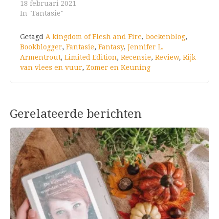
18 februari 2021
In "Fantasie"
Getagd
A kingdom of Flesh and Fire
,
boekenblog
,
Bookblogger
,
Fantasie
,
Fantasy
,
Jennifer L.
Armentrout
,
Limited Edition
,
Recensie
,
Review
,
Rijk
van vlees en vuur
,
Zomer en Keuning
Gerelateerde berichten