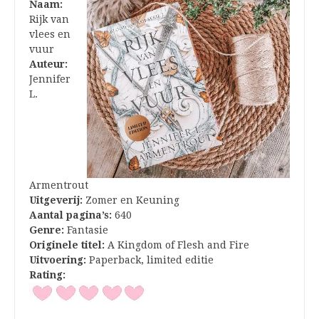
Naam:
Rijk van
vlees en
vuur
Auteur:
Jennifer
L.
Armentrout
Uitgeverij:
Zomer en Keuning
Aantal pagina’s:
640
Genre:
Fantasie
Originele titel:
A Kingdom of Flesh and Fire
Uitvoering:
Paperback, limited editie
Rating: