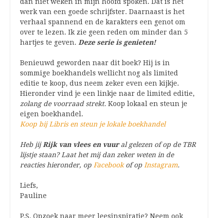
dan niet weken in mijn hoofd spoken. Dat is het
werk van een goede schrijfster. Daarnaast is het
verhaal spannend en de karakters een genot om
over te lezen. Ik zie geen reden om minder dan 5
hartjes te geven.
Deze serie is genieten!
Benieuwd geworden naar dit boek? Hij is in
sommige boekhandels wellicht nog als limited
editie te koop, dus neem zeker even een kijkje.
Hieronder vind je een linkje naar de limited editie,
zolang de voorraad strekt.
Koop lokaal en steun je
eigen boekhandel.
Koop bij Libris en steun je lokale boekhandel
Heb jij
Rijk van vlees en vuur
al gelezen of op de TBR
lijstje staan? Laat het mij dan zeker weten in de
reacties hieronder, op
Facebook
of op
Instagram
.
Liefs,
Pauline
P.S. Opzoek naar meer leesinspiratie? Neem ook