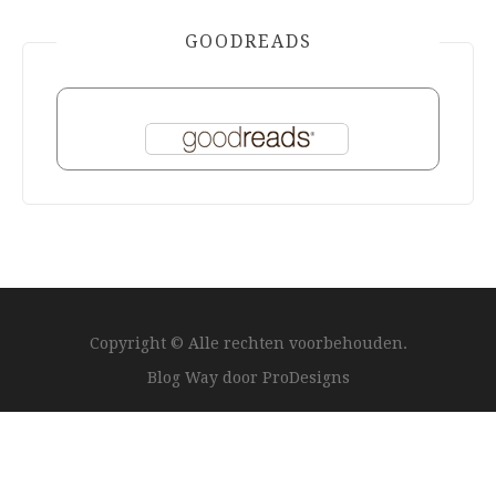
GOODREADS
Copyright © Alle rechten voorbehouden.
Blog Way door
ProDesigns