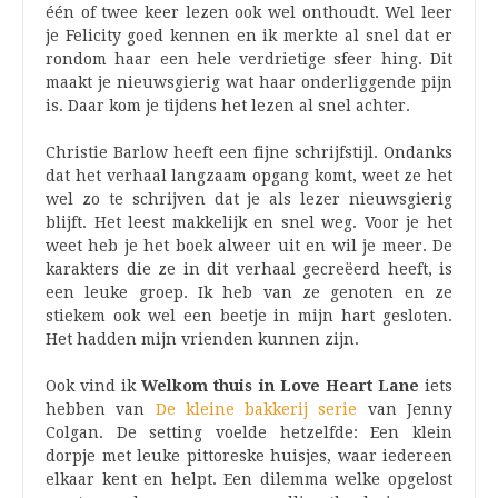
één of twee keer lezen ook wel onthoudt. Wel leer
je Felicity goed kennen en ik merkte al snel dat er
rondom haar een hele verdrietige sfeer hing. Dit
maakt je nieuwsgierig wat haar onderliggende pijn
is. Daar kom je tijdens het lezen al snel achter.
Christie Barlow heeft een fijne schrijfstijl. Ondanks
dat het verhaal langzaam opgang komt, weet ze het
wel zo te schrijven dat je als lezer nieuwsgierig
blijft. Het leest makkelijk en snel weg. Voor je het
weet heb je het boek alweer uit en wil je meer. De
karakters die ze in dit verhaal gecreëerd heeft, is
een leuke groep. Ik heb van ze genoten en ze
stiekem ook wel een beetje in mijn hart gesloten.
Het hadden mijn vrienden kunnen zijn.
Ook vind ik
Welkom thuis in Love Heart Lane
iets
hebben van
De kleine bakkerij serie
van Jenny
Colgan. De setting voelde hetzelfde: Een klein
dorpje met leuke pittoreske huisjes, waar iedereen
elkaar kent en helpt. Een dilemma welke opgelost