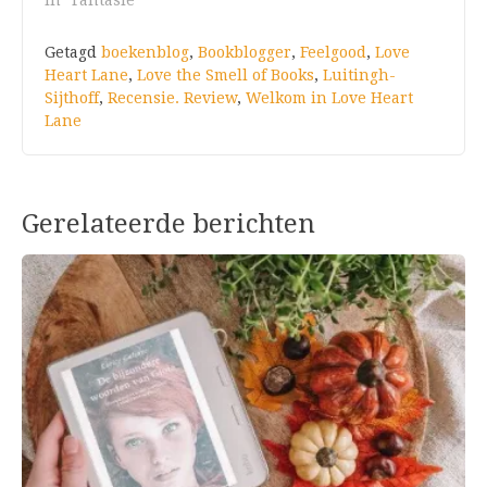
In "Fantasie"
Getagd
boekenblog
,
Bookblogger
,
Feelgood
,
Love
Heart Lane
,
Love the Smell of Books
,
Luitingh-
Sijthoff
,
Recensie. Review
,
Welkom in Love Heart
Lane
Gerelateerde berichten