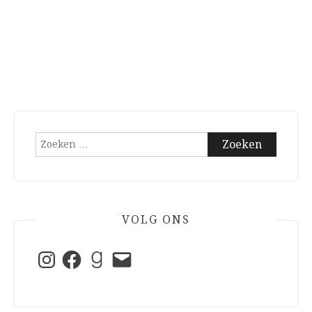
Zoeken
naar:
VOLG ONS
Instagram
Facebook
Goodreads
E-
mail