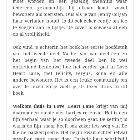
moet worden en een gezellig theehuis waar
iedereen gezamenlijk bij elkaar komt, zowel
bewoners als toeristen. Dus als je van Jenny Colgan
haar verhalen houdt, is dit ook zeker eentje om toe
te voegen aan je lijstje. De cover is sowieso al een
en al vrolijkheid.
Ook vind je achterin het boek het eerste hoofdstuk
van het tweede deel. Na het slot van deel één en
het begin van het tweede deel ben ik wel
ontzettend benieuwd hoe het verder gaat in Love
Heart Lane, met Felicity, Fergus, Rona en alle
andere bewoners. Het is een leuke community om
over te lezen en je voelt je als lezer thuis in dit
boek.
Welkom thuis in Love Heart Lane
krijgt van mij
daarom een mooie vier hartjes recensie. Het is een
fijn verhaal waar je zo doorheen gaat. De setting is
warm en fijn, maar heeft ook zeker iets
weg
van De
kleine bakkerij serie. Het begin kwam echter ietwat
stroef op gang, maar door Christie haar schrijfstijl