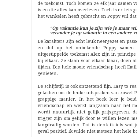
de toekomst. Toch komen ze elk jaar samen vo
is en die alles kan overleven. Toch is er iet
het wankelen heeft gebracht en Poppy wil dat
”Op vakantie kun je zijn wie je maar wi
verander je op vakantie in een andere ve
De karakters zijn echt leuk neergezet en pass
en dol op het onbekende Poppy samen 
uitgestippelde toekomst Alex zijn in princip
bij elkaar. Ze staan voor elkaar klaar, doen 
tijden. Een hele mooie vriendschap heeft Emil
genieten.
De schijfstijl is ook ontzettend fijn. Easy to 
gelachen om de leuke uitspraken van zowel Po
grappige manier. In het boek leer je bei
vriendschap en werkt langzaam naar het mo
wordt natuurlijk niet gelijk prijsgegeven, 
trigger zijn om gelijk door te willen lezen 
langdradig worden. Dat is denk ik iets wat j
geval positief. Ik wilde niet meteen het hele 