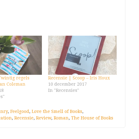
Twintig regels
Recensie | Scoop – Iris Houx
wan Coleman
10 december 2017
18
In "Recensies"
es"
enry
,
Feelgood
,
Love the Smell of Books
,
cation
,
Recensie
,
Review
,
Roman
,
The House of Books