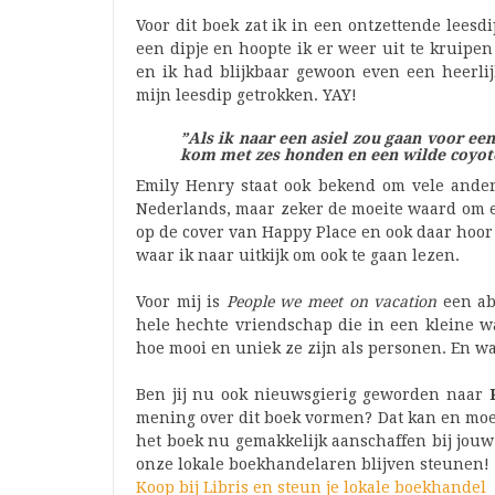
Voor dit boek zat ik in een ontzettende leesd
een dipje en hoopte ik er weer uit te kruipen
en ik had blijkbaar gewoon even een heerli
mijn leesdip getrokken. YAY!
”Als ik naar een asiel zou gaan voor een
kom met zes honden en een wilde coyot
Emily Henry staat ook bekend om vele ander
Nederlands, maar zeker de moeite waard om ee
op de cover van Happy Place en ook daar hoor 
waar ik naar uitkijk om ook te gaan lezen.
Voor mij is
People we meet on vacation
een ab
hele hechte vriendschap die in een kleine wa
hoe mooi en uniek ze zijn als personen. En waa
Ben jij nu ook nieuwsgierig geworden naar
mening over dit boek vormen? Dat kan en moet
het boek nu gemakkelijk aanschaffen bij jouw
onze lokale boekhandelaren blijven steunen!
Koop bij Libris en steun je lokale boekhandel