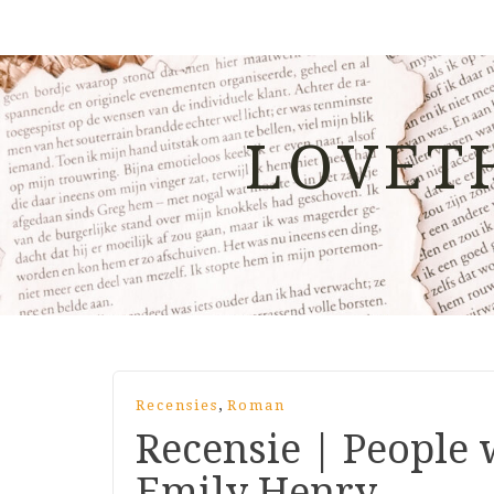
LOVET
,
Recensies
Roman
Recensie | People 
Emily Henry