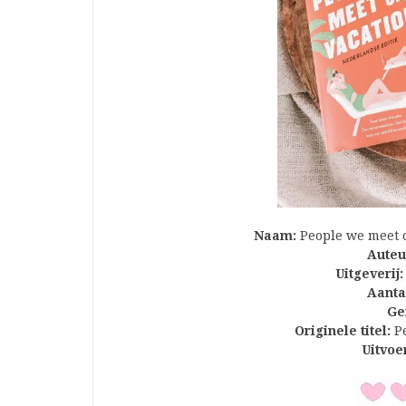
Naam:
People we meet o
Auteu
Uitgeverij:
Aanta
Ge
Originele titel:
Pe
Uitvoe