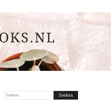
OKS.NL
Zoeken
naar: