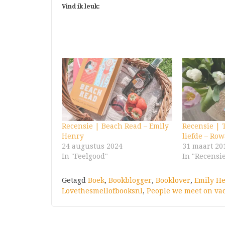
Vind ik leuk:
Recensie | Beach Read – Emily
Recensie | 
Henry
liefde – Ro
24 augustus 2024
31 maart 20
In "Feelgood"
In "Recensi
Getagd
Boek
,
Bookblogger
,
Booklover
,
Emily H
Lovethesmellofbooksnl
,
People we meet on va