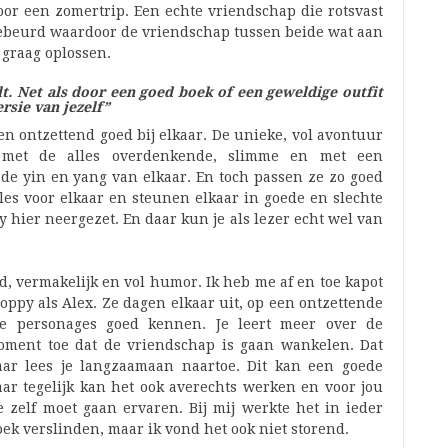
or een zomertrip. Een echte vriendschap die rotsvast
s gebeurd waardoor de vriendschap tussen beide wat aan
 graag oplossen.
lt. Net als door een goed boek of een geweldige outfit
rsie van jezelf”
en ontzettend goed bij elkaar. De unieke, vol avontuur
met de alles overdenkende, slimme en met een
e de yin en yang van elkaar. En toch passen ze zo goed
alles voor elkaar en steunen elkaar in goede en slechte
y hier neergezet. En daar kun je als lezer echt wel van
read, vermakelijk en vol humor. Ik heb me af en toe kapot
ppy als Alex. Ze dagen elkaar uit, op een ontzettende
de personages goed kennen. Je leert meer over de
ment toe dat de vriendschap is gaan wankelen. Dat
daar lees je langzaamaan naartoe. Dit kan een goede
maar tegelijk kan het ook averechts werken en voor jou
e zelf moet gaan ervaren. Bij mij werkte het in ieder
boek verslinden, maar ik vond het ook niet storend.