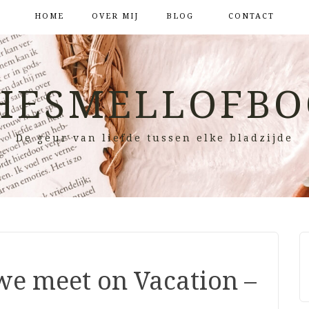
HOME
OVER MIJ
BLOG
CONTACT
HESMELLOFBO
De geur van liefde tussen elke bladzijde
we meet on Vacation –