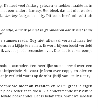
ip. Na heel veel fantasy gelezen te hebben raakte ik in
 met een andere fantasy. Het bleek dat dat niet werkte
jke
low-key
feelgood nodig. Dit boek heeft mij echt uit
 hondje, durf ik je niet te garanderen dat ik niet thuis
e”
e summerreads. Nog niet allemaal vertaald naar het
ns een kijkje te nemen. Ik werd bijvoorbeeld verliefd
ik zoveel goede recensies over. Dus dat is zeker eentje
solute aanrader. Een heerlijke summerread over een
nkelperiode zit. Waar je leest over Poppy en Alex en
r je verliefd wordt op de schrijfstijl van Emily Henry.
People we meet on vacation
en wil jij graag je eigen
 je ook zeker gaan doen. Via onderstaande link kun je
 lokale boekhandel. Dat is belangrijk, want we moeten