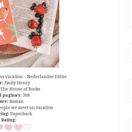
n vacation – Nederlandse Editie
r:
Emily Henry
The House of Books
l pagina’s:
368
nre:
Roman
ople we meet on vacation
ring:
Paperback
Rating: