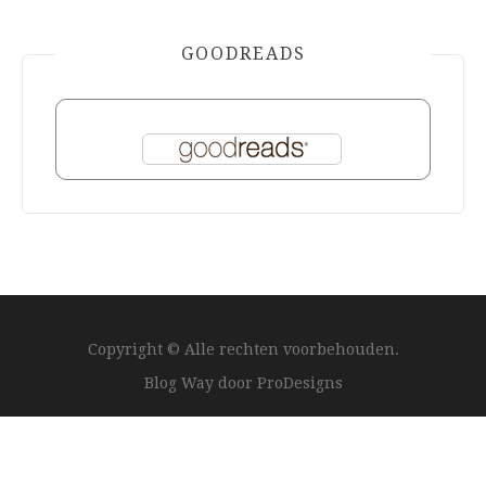
GOODREADS
Copyright © Alle rechten voorbehouden.
Blog Way door
ProDesigns