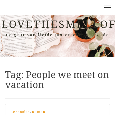
LOVETHESMELLOF
De geur van liefde tussen elke bladzijde
Tag:
People we meet on
vacation
,
Recensies
Roman