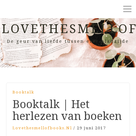
LOVETHESMELLOF
De geur van liefde tussen elke bladzijde
Booktalk
Booktalk | Het
herlezen van boeken
Lovethesmellofbooks.nl
/
29 juni 2017