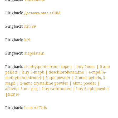
Pingback:
Доставка авто з США
Pingback:
hit789
Pingback:
kc9
Pingback:
stapelstein
Pingback:
n-ethylpentedrone kopen | buy 2mmc | 6 apb
pellets | buy 5-mapb | deschloroketamine | 4-mpd (4-
methylpentedrone) | 6 apb powder | 2-mmc pellets, 5-
mapb | 2-mmc crystalline powder | 4bmc poeder |
acheter 3-me-pcp | buy cathinonen | buy 6 apb powder
|NEP N-
Pingback:
Look At This