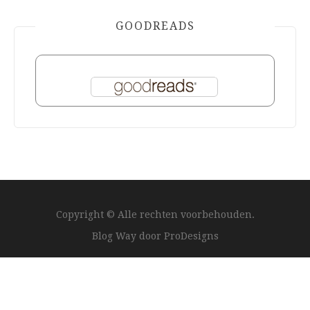
GOODREADS
Copyright © Alle rechten voorbehouden.
Blog Way door
ProDesigns