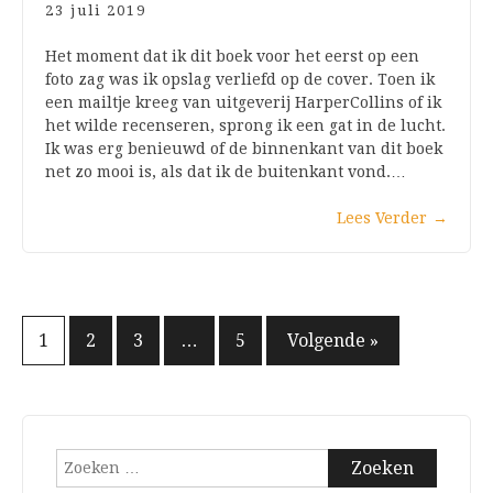
23 juli 2019
Het moment dat ik dit boek voor het eerst op een
foto zag was ik opslag verliefd op de cover. Toen ik
een mailtje kreeg van uitgeverij HarperCollins of ik
het wilde recenseren, sprong ik een gat in de lucht.
Ik was erg benieuwd of de binnenkant van dit boek
net zo mooi is, als dat ik de buitenkant vond.…
Lees Verder
→
Berichten
1
2
3
…
5
Volgende »
paginering
Zoeken
naar: