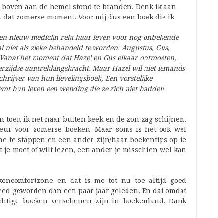
n boven aan de hemel stond te branden. Denk ik aan
n dat zomerse moment. Voor mij dus een boek die ik
en nieuw medicijn rekt haar leven voor nog onbekende
l niet als zieke behandeld te worden. Augustus, Gus,
. Vanaf het moment dat Hazel en Gus elkaar ontmoeten,
rzijdse aantrekkingskracht. Maar Hazel wil niet iemands
chrijver van hun lievelingsboek, Een vorstelijke
mt hun leven een wending die ze zich niet hadden
 toen ik net naar buiten keek en de zon zag schijnen.
keur voor zomerse boeken. Maar soms is het ook wel
ne te stappen en een ander zijn/haar boekentips op te
 je moet of wilt lezen, een ander je misschien wel kan
kencomfortzone en dat is me tot nu toe altijd goed
reed geworden dan een paar jaar geleden. En dat omdat
achtige boeken verschenen zijn in boekenland. Dank