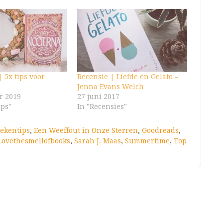
 5x tips voor
Recensie | Liefde en Gelato –
Jenna Evans Welch
r 2019
27 juni 2017
ips"
In "Recensies"
ekentips
,
Een Weeffout in Onze Sterren
,
Goodreads
,
Lovethesmellofbooks
,
Sarah J. Maas
,
Summertime
,
Top