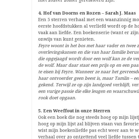
niet zozeer zomer gerelateerd zijn.
4. Hof van Doorns en Rozen – Sarah J. Maas
Een 5 sterren verhaal met een waanzinnig moo
eerste hoofdstukken al verliefd wordt op de h
vaak aan liefde. Een boekenserie (want er zij
onwijs van kunt genieten.
Feyre woont in het bos met haar vader en twee z
overlevingskansen en die van haar familie berus
die opgejaagd wordt door een wolf kan ze de ver
de wolf. Maar daar staat een prijs op en een pa
te eisen bij Feyre. Wanneer ze naar het gevreesd
haar ontvoerder geen beest is, maar Tamlin – een
gekend. Terwijl ze op zijn landgoed verblijft, ve
een vurige passie die elke leugen en waarschuwi
rook doet opgaan.
5. Een Weeffout in onze Sterren
Ook een boek die nog steeds hoog op mijn lijstje
hoog op mijn lijst zal blijven staan van favori
wist mijn boekenliefde pas echt weer aan te
verhaal over zo ontzettend veel liefde tussen 