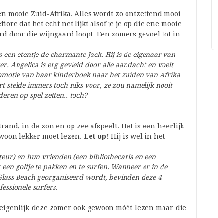
 en mooie Zuid-Afrika. Alles wordt zo ontzettend mooi
re dat het echt net lijkt alsof je je op die ene mooie
ard door die wijngaard loopt. Een zomers gevoel tot in
 een etentje de charmante Jack. Hij is de eigenaar van
r. Angelica is erg gevleid door alle aandacht en voelt
omotie van haar kinderboek naar het zuiden van Afrika
rt stelde immers toch niks voor, ze zou namelijk nooit
eren op spel zetten.. toch?
rand, in de zon en op zee afspeelt. Het is een heerlijk
ewoon lekker moet lezen.
Let op!
Hij is wel in het
teur) en hun vrienden (een bibliothecaris en een
 een golfje te pakken en te surfen. Wanneer er in de
Glass Beach georganiseerd wordt, bevinden deze 4
essionele surfers.
je eigenlijk deze zomer ook gewoon móét lezen maar die