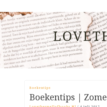
LOVET
Boekentips
Boekentips | Zome
Lovethesmellofbooks.nl
/
4 juli 2017