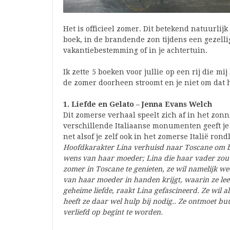
Het is officieel zomer. Dit betekend natuurli
boek, in de brandende zon tijdens een gezellig
vakantiebestemming of in je achtertuin.
Ik zette 5 boeken voor jullie op een rij die m
de zomer doorheen stroomt en je niet om dat 
1. Liefde en Gelato – Jenna Evans Welch
Dit zomerse verhaal speelt zich af in het zonn
verschillende Italiaanse monumenten geeft je 
net alsof je zelf ook in het zomerse Italië rond
Hoofdkarakter Lina verhuisd naar Toscane om bi
wens van haar moeder; Lina die haar vader zou 
zomer in Toscane te genieten, ze wil namelijk w
van haar moeder in handen krijgt, waarin ze lee
geheime liefde, raakt Lina gefascineerd. Ze wil 
heeft ze daar wel hulp bij nodig.. Ze ontmoet b
verliefd op begint te worden.