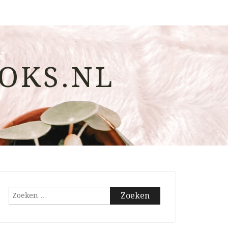
OKS.NL
Zoeken
naar: