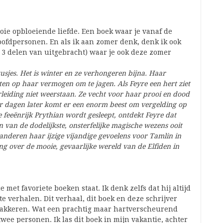
ie opbloeiende liefde. Een boek waar je vanaf de
oofdpersonen. En als ik aan zomer denk, denk ik ook
n 3 delen van uitgebracht) waar je ook deze zomer
usjes. Het is winter en ze verhongeren bijna. Haar
ten op haar vermogen om te jagen. Als Feyre een hert ziet
leiding niet weerstaan. Ze vecht voor haar prooi en dood
ar dagen later komt er een enorm beest om vergelding op
e feeënrijk Prythian wordt gesleept, ontdekt Feyre dat
 van de dodelijkste, onsterfelijke magische wezens ooit
randeren haar ijzige vijandige gevoelens voor Tamlin in
ng over de mooie, gevaarlijke wereld van de Elfiden in
 met favoriete boeken staat. Ik denk zelfs dat hij altijd
ete verhalen. Dit verhaal, dit boek en deze schrijver
 wakkeren. Wat een prachtig maar hartverscheurend
twee personen. Ik las dit boek in mijn vakantie, achter