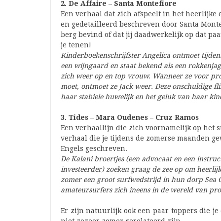
2. De Affaire – Santa Montefiore
Een verhaal dat zich afspeelt in het heerlijke
en gedetailleerd beschreven door Santa Montefio
berg bevind of dat jij daadwerkelijk op dat pa
je tenen!
Kinderboekenschrijfster Angelica ontmoet tijdens
een wijngaard en staat bekend als een rokkenjage
zich weer op en top vrouw. Wanneer ze voor pr
moet, ontmoet ze Jack weer. Deze onschuldige fli
haar stabiele huwelijk en het geluk van haar kind
3. Tides – Mara Oudenes – Cruz Ramos
Een verhaallijn die zich voornamelijk op het st
verhaal die je tijdens de zomerse maanden g
Engels geschreven.
De Kalani broertjes (een advocaat en een instruc
investeerder) zoeken graag de zee op om heerlijk
zomer een groot surfwedstrijd in hun dorp Sea 
amateursurfers zich ineens in de wereld van prof
Er zijn natuurlijk ook een paar toppers die 