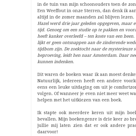
in de tuin van mijn schoonouders toen de zo
Een Weeffout in onze Sterren, dan denk ik aa
altijd in de zomer maanden zal blijven lezen.
Hazel werd drie jaar geleden opgegeven, maar e
tijd. Genoeg om een studie op te pakken en voora
heeft kanker overleefd – ten koste van een been
lijkt er geen ontsnappen aan de zinderende wede
tijdbom zijn. De zoektocht naar de mysterieuze s
beproeving, leidt hen naar Amsterdam. Daar nee
kunnen indenken.
Dit waren de boeken waar ik aan moest denken
Natuurlijk, iedereen heeft een andere voor
eens een leuke uitdaging om uit je comfortzo
volgen. Of wanneer je even niet meer weet wat
helpen met het uitkiezen van een boek.
Ik stapte ook meerdere keren uit mijn boe
bevallen. Mijn boekengenre is drie keer zo b
jullie mij laten zien dat er ook andere pr
daarvoor!