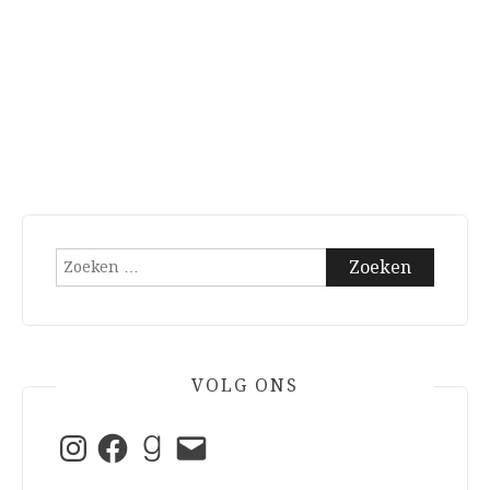
Zoeken
naar:
VOLG ONS
Instagram
Facebook
Goodreads
E-
mail