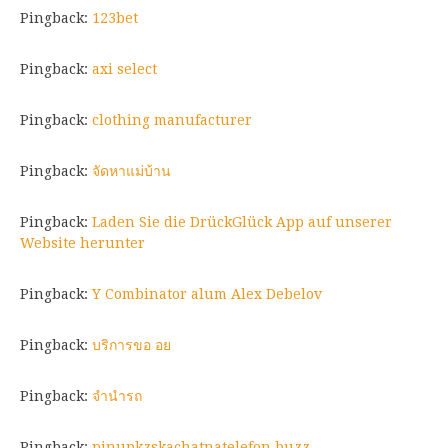
Pingback:
123bet
Pingback:
axi select
Pingback:
clothing manufacturer
Pingback:
จัดหาแม่บ้าน
Pingback:
Laden Sie die DrückGlück App auf unserer
Website herunter
Pingback:
Y Combinator alum Alex Debelov
Pingback:
บริการขอ อย
Pingback:
จำนำรถ
Pingback:
pinupkzskachatnatelefon.buzz