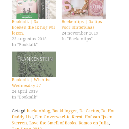
Booktalk | 3x –
Boekentips | 5x tips
Boeken die ik nog wil
voor Sinterklaas
lezen.
24 november 2019
23 augustus 2018
In "Boekentips"
In "Booktalk"
Booktalk | Wishlist
Wednesday #7
24 april 2019
In "Booktalk"
Getagd
boekenblog
,
Bookblogger
,
De Cactus
,
De Hot
Daddy List
,
Een Onverwachte Kerst
,
Hof van IJs en
Sterren
,
Love the Smell of Books
,
Romeo en Julia
,
Top 5 van 2018