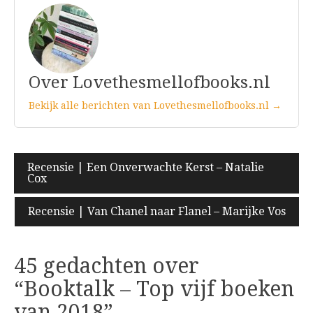
Over Lovethesmellofbooks.nl
Bekijk alle berichten van Lovethesmellofbooks.nl →
Bericht
Recensie | Een Onverwachte Kerst – Natalie
Cox
navigatie
Recensie | Van Chanel naar Flanel – Marijke Vos
45 gedachten over
“
Booktalk – Top vijf boeken
van 2018
”