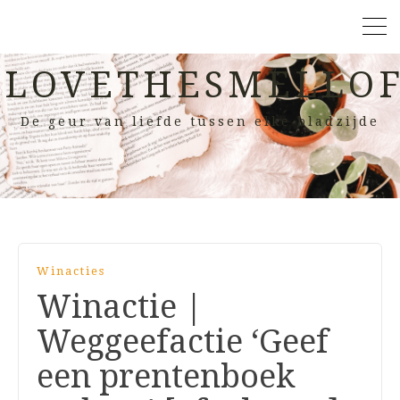
LOVETHESMELLOF
De geur van liefde tussen elke bladzijde
Winacties
Winactie |
Weggeefactie ‘Geef
een prentenboek