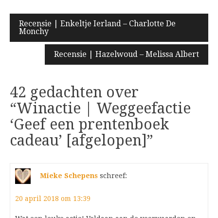
Bericht
Recensie | Enkeltje Ierland – Charlotte De
Monchy
navigatie
Recensie | Hazelwoud – Melissa Albert
42 gedachten over
“
Winactie | Weggeefactie
‘Geef een prentenboek
cadeau’ [afgelopen]
”
Mieke Schepens
schreef:
20 april 2018 om 13:39