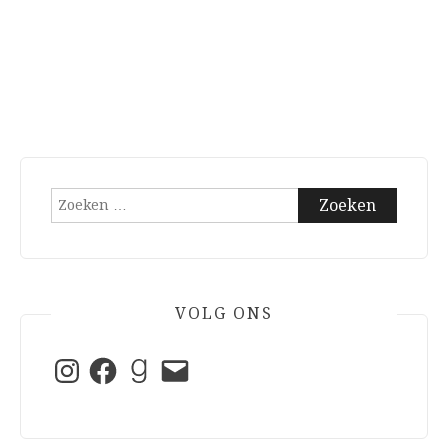
Zoeken
naar:
VOLG ONS
Instagram
Facebook
Goodreads
E-
mail