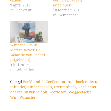
cadeau!
een boek cadeau’
9 april 2018
[afgelopen]
In "Booktalk"
10 februari 2018
In "Winacties"
Winactie | Win
Marian Keyes’ De
Vakantie van Rachel
[Afgelopen]
4 juli 2017
In "Winacties"
Getagd
Boekhandel
,
Geef een prentenboek cadeau
,
Initiatief
,
Kinderboeken
,
Prentenboek
,
Raad eens
hoeveel ik van je hou
,
Voorlezen
,
Weggeefactie
,
Win
,
Winactie