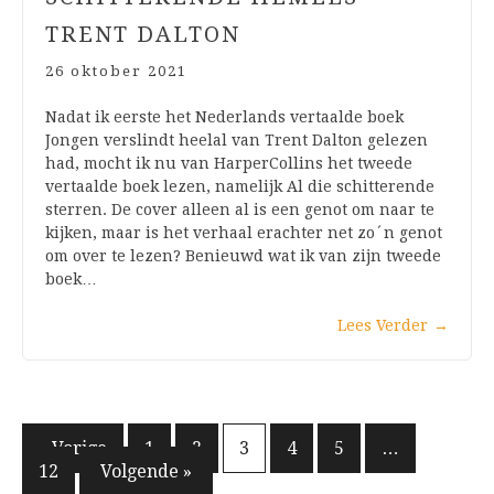
TRENT DALTON
26 oktober 2021
Nadat ik eerste het Nederlands vertaalde boek
Jongen verslindt heelal van Trent Dalton gelezen
had, mocht ik nu van HarperCollins het tweede
vertaalde boek lezen, namelijk Al die schitterende
sterren. De cover alleen al is een genot om naar te
kijken, maar is het verhaal erachter net zo´n genot
om over te lezen? Benieuwd wat ik van zijn tweede
boek…
Lees Verder
→
Berichten
« Vorige
1
2
3
4
5
…
12
Volgende »
paginering