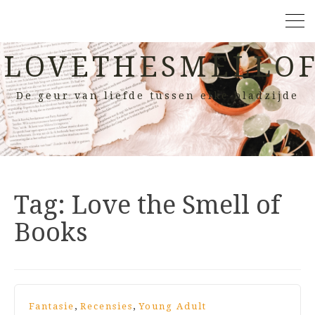
LOVETHESMELLOF
De geur van liefde tussen elke bladzijde
Tag:
Love the Smell of
Books
,
,
Fantasie
Recensies
Young Adult