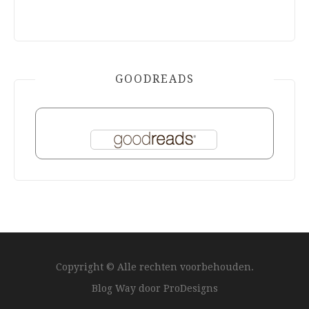
GOODREADS
Copyright © Alle rechten voorbehouden.
Blog Way door
ProDesigns