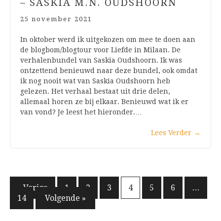
– SASKIA M.N. OUDSHOORN
25 november 2021
In oktober werd ik uitgekozen om mee te doen aan
de blogbom/blogtour voor Liefde in Milaan. De
verhalenbundel van Saskia Oudshoorn. Ik was
ontzettend benieuwd naar deze bundel, ook omdat
ik nog nooit wat van Saskia Oudshoorn heb
gelezen. Het verhaal bestaat uit drie delen,
allemaal horen ze bij elkaar. Benieuwd wat ik er
van vond? Je leest het hieronder.…
Lees Verder
→
Berichten
« Vorige
1
2
3
4
5
6
…
14
Volgende »
paginering