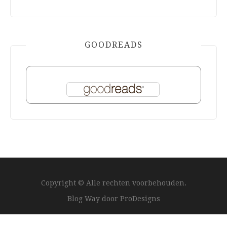
GOODREADS
Copyright © Alle rechten voorbehouden.
Blog Way door
ProDesigns