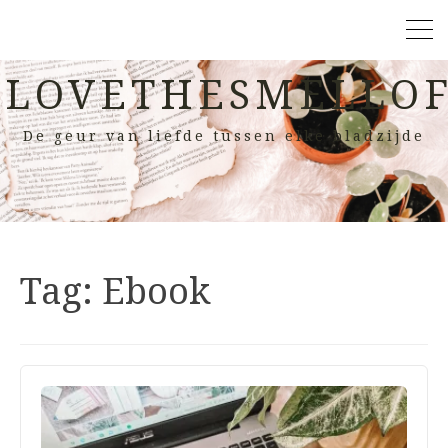
LOVETHESMELLOF
De geur van liefde tussen elke bladzijde
Tag:
Ebook