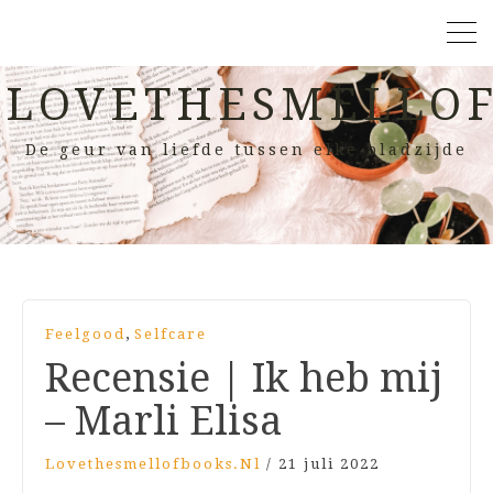
LOVETHESMELLOF
De geur van liefde tussen elke bladzijde
,
Feelgood
Selfcare
Recensie | Ik heb mij
– Marli Elisa
Lovethesmellofbooks.nl
/
21 juli 2022