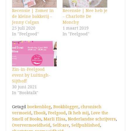
Recensie | Zomer in
Recensie | Nee heb je
de kleine bakkerij –
– Charlotte De
Jenny Colgan
Monchy
25 juli 2020
1 maart 2019
In "Feelgood"
In "Feelgood"
Zin-in-Feelgood
event by Luitingh-
Sijthoff
30 juni 2021
In "Booktalk"
Getagd
boekenblog
,
Bookblogger
,
chronisch
vermoeid
,
Ebook
,
Feelgood
,
Ik heb mij
,
Love the
Smell of Books
,
Marli Elisa
,
Nederlandse schrijvers
,
Oververmoeidheid
,
Selfcare
,
Selfpublished
,