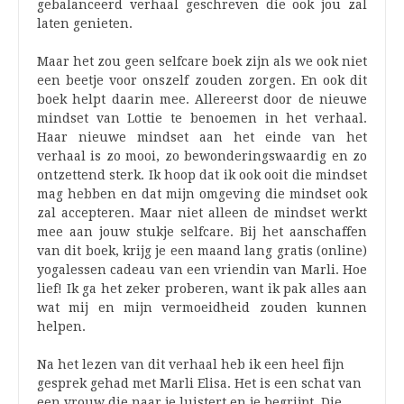
gebalanceerd verhaal geschreven die ook jou zal
laten genieten.
Maar het zou geen selfcare boek zijn als we ook niet
een beetje voor onszelf zouden zorgen. En ook dit
boek helpt daarin mee. Allereerst door de nieuwe
mindset van Lottie te benoemen in het verhaal.
Haar nieuwe mindset aan het einde van het
verhaal is zo mooi, zo bewonderingswaardig en zo
ontzettend sterk. Ik hoop dat ik ook ooit die mindset
mag hebben en dat mijn omgeving die mindset ook
zal accepteren. Maar niet alleen de mindset werkt
mee aan jouw stukje selfcare. Bij het aanschaffen
van dit boek, krijg je een maand lang gratis (online)
yogalessen cadeau van een vriendin van Marli. Hoe
lief! Ik ga het zeker proberen, want ik pak alles aan
wat mij en mijn vermoeidheid zouden kunnen
helpen.
Na het lezen van dit verhaal heb ik een heel fijn
gesprek gehad met Marli Elisa. Het is een schat van
een vrouw die naar je luistert en je begrijpt. Die