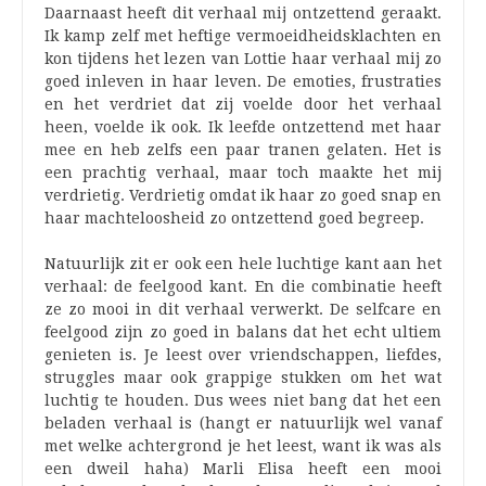
Daarnaast heeft dit verhaal mij ontzettend geraakt.
Ik kamp zelf met heftige vermoeidheidsklachten en
kon tijdens het lezen van Lottie haar verhaal mij zo
goed inleven in haar leven. De emoties, frustraties
en het verdriet dat zij voelde door het verhaal
heen, voelde ik ook. Ik leefde ontzettend met haar
mee en heb zelfs een paar tranen gelaten. Het is
een prachtig verhaal, maar toch maakte het mij
verdrietig. Verdrietig omdat ik haar zo goed snap en
haar machteloosheid zo ontzettend goed begreep.
Natuurlijk zit er ook een hele luchtige kant aan het
verhaal: de feelgood kant. En die combinatie heeft
ze zo mooi in dit verhaal verwerkt. De selfcare en
feelgood zijn zo goed in balans dat het echt ultiem
genieten is. Je leest over vriendschappen, liefdes,
struggles maar ook grappige stukken om het wat
luchtig te houden. Dus wees niet bang dat het een
beladen verhaal is (hangt er natuurlijk wel vanaf
met welke achtergrond je het leest, want ik was als
een dweil haha) Marli Elisa heeft een mooi