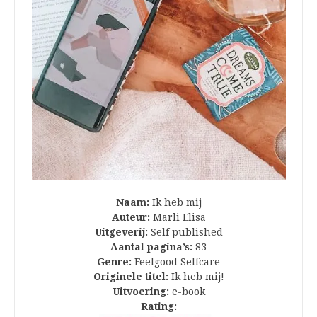
Naam:
Ik heb mij
Auteur:
Marli Elisa
Uitgeverij:
Self published
Aantal pagina’s:
83
Genre:
Feelgood Selfcare
Originele titel:
Ik heb mij!
Uitvoering:
e-book
Rating: