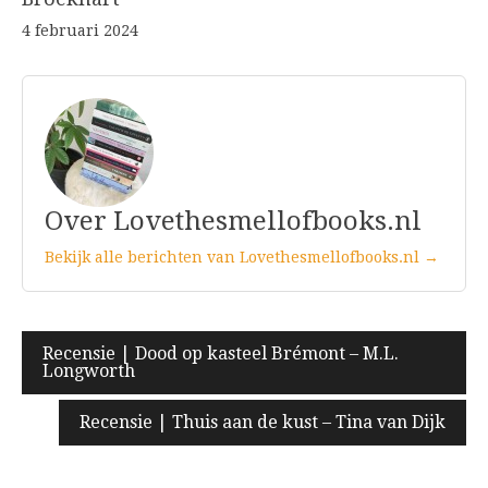
4 februari 2024
Over Lovethesmellofbooks.nl
Bekijk alle berichten van Lovethesmellofbooks.nl →
Bericht
Recensie | Dood op kasteel Brémont – M.L.
Longworth
navigatie
Recensie | Thuis aan de kust – Tina van Dijk