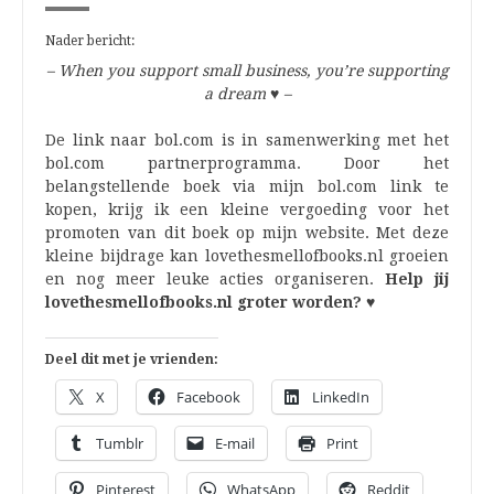
Nader bericht:
– When you support small business, you’re supporting
a dream
♥
–
De link naar bol.com is in samenwerking met het
bol.com partnerprogramma. Door het
belangstellende boek via mijn bol.com link te
kopen, krijg ik een kleine vergoeding voor het
promoten van dit boek op mijn website. Met deze
kleine bijdrage kan lovethesmellofbooks.nl groeien
en nog meer leuke acties organiseren.
Help jij
lovethesmellofbooks.nl groter worden? ♥
Deel dit met je vrienden:
X
Facebook
LinkedIn
Tumblr
E-mail
Print
Pinterest
WhatsApp
Reddit