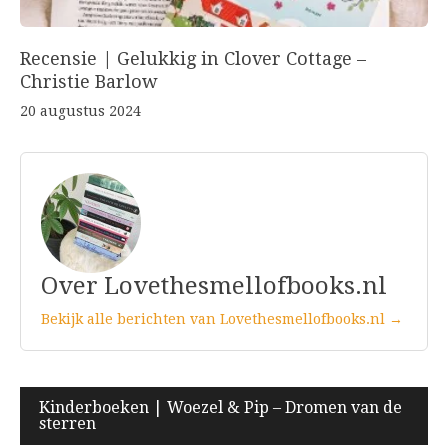
Recensie | Gelukkig in Clover Cottage –
Christie Barlow
20 augustus 2024
Over Lovethesmellofbooks.nl
Bekijk alle berichten van Lovethesmellofbooks.nl →
Bericht
Kinderboeken | Woezel & Pip – Dromen van de
sterren
navigatie