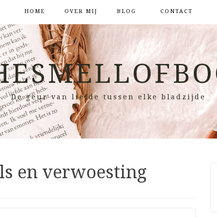
HOME
OVER MIJ
BLOG
CONTACT
HESMELLOFBO
De geur van liefde tussen elke bladzijde
ls en verwoesting