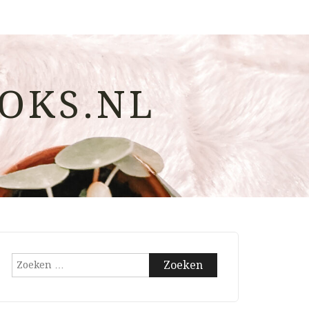
OKS.NL
Zoeken
naar: