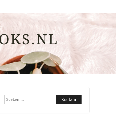
OKS.NL
Zoeken
naar: