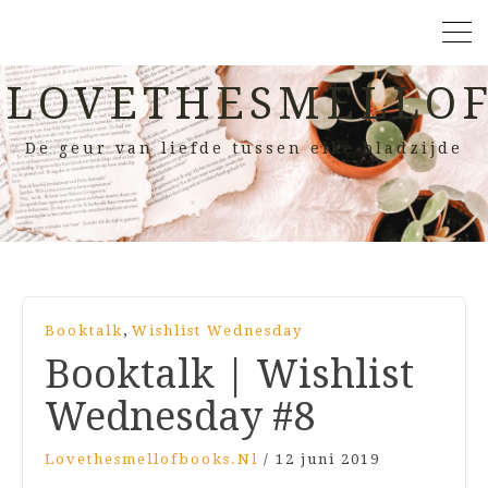
LOVETHESMELLOF
De geur van liefde tussen elke bladzijde
,
Booktalk
Wishlist Wednesday
Booktalk | Wishlist
Wednesday #8
Lovethesmellofbooks.nl
/
12 juni 2019