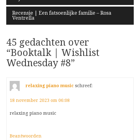
navigatie
Recensie | Een fatsoenlijke familie – Rosa
Ventrella
45 gedachten over
“
Booktalk | Wishlist
Wednesday #8
”
relaxing piano music
schreef:
18 november 2023 om 06:08
relaxing piano music
Beantwoorden