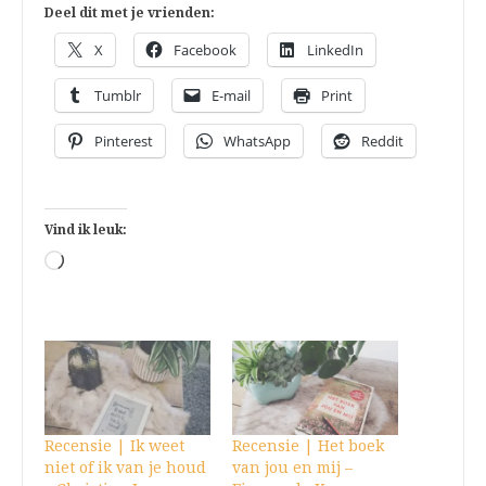
Deel dit met je vrienden:
X
Facebook
LinkedIn
Tumblr
E-mail
Print
Pinterest
WhatsApp
Reddit
Vind ik leuk:
Aan
het
laden...
Recensie | Ik weet
Recensie | Het boek
niet of ik van je houd
van jou en mij –