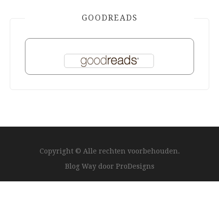
GOODREADS
Copyright © Alle rechten voorbehouden.
Blog Way door
ProDesigns