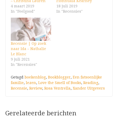
– Christina Lauren
Fionnuala Kearney
4 maart 2019
18 juli 2019
In "Feelgood"
In "Recensies"
Recensie | Op zoek
naar Ida – Nathalie
Le Blanc
9 juli 2021
In "Recensies"
Getagd
boekenblog
,
Bookblogger
,
Een fatsoenlijke
familie
,
lezen
,
Love the Smell of Books
,
Reading
,
Recensie
,
Review
,
Rosa Ventrella
,
Xander Uitgevers
Gerelateerde berichten