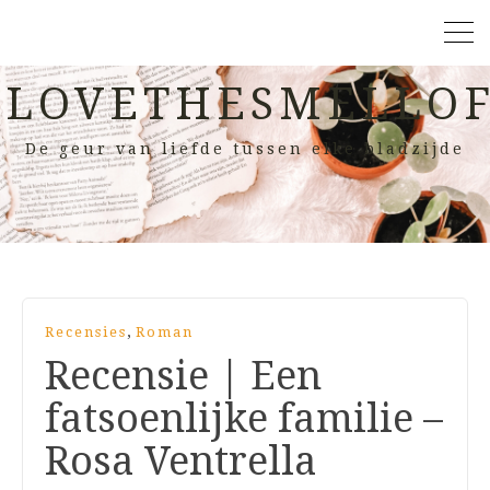
LOVETHESMELLOF
De geur van liefde tussen elke bladzijde
,
Recensies
Roman
Recensie | Een
fatsoenlijke familie –
Rosa Ventrella