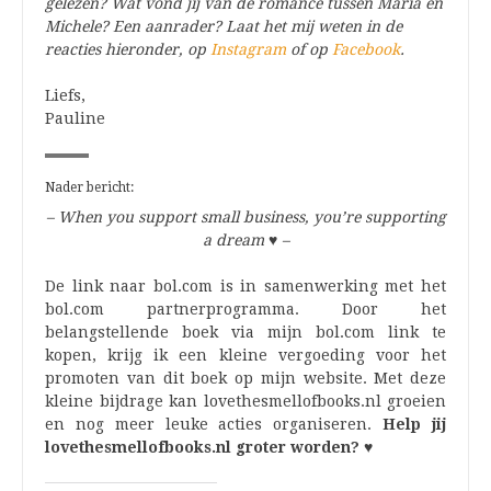
gelezen? Wat vond jij van de romance tussen Maria en
Michele? Een aanrader? Laat het mij weten in de
reacties hieronder, op
Instagram
of op
Facebook
.
Liefs,
Pauline
Nader bericht:
– When you support small business, you’re supporting
a dream
♥
–
De link naar bol.com is in samenwerking met het
bol.com partnerprogramma. Door het
belangstellende boek via mijn bol.com link te
kopen, krijg ik een kleine vergoeding voor het
promoten van dit boek op mijn website. Met deze
kleine bijdrage kan lovethesmellofbooks.nl groeien
en nog meer leuke acties organiseren.
Help jij
lovethesmellofbooks.nl groter worden? ♥