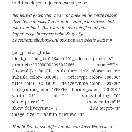
in dit boek geven je een warm gevoel.
Benieuwd geworden naar dit boek en de liefde tussen
deze twee mensen? Hieronder vind je de directe link
naar het boek. Daar kun je hem bekijken of zelfs
kopen als je interesse hebt. Zo geef je
Lovethesmellofbooks.nl ook nog een beetje liefde!
♥
[bol_product_links
block_id=”bol_5d0148a946152_selected-products”
products=”9200000099604366″ name=”Een
fatsoenlijke familie” sub_id=”” link_color=”003399″
subtitle_color=”000000″ pricetype_color=”000000″
price_color=”CC3300″ deliverytime_color=”009900″
background_color=”FFFFFF” border_color=”D2D2D2″
width=”250″ cols=”1″ show_bol_logo=”0″
show_price=”1″ show_rating=”1″
show_deliverytime=”1″ link_target=”1″
image_size=”1″ admin_preview=”1″]
Heb jij Een fatsoenlijke familie van Rosa Ventrella al