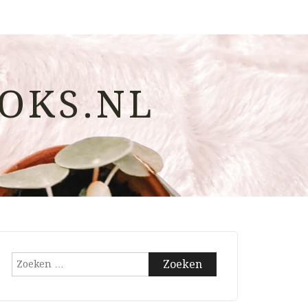
OKS.NL
Zoeken
naar: