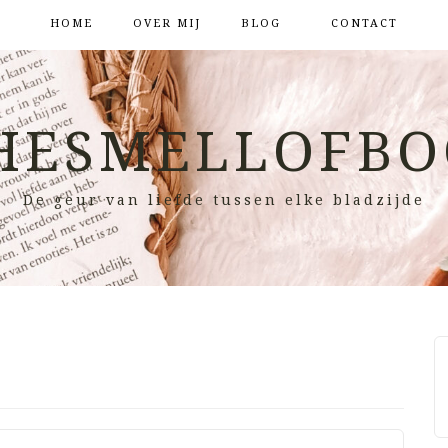
HOME
OVER MIJ
BLOG
CONTACT
HESMELLOFBO
De geur van liefde tussen elke bladzijde