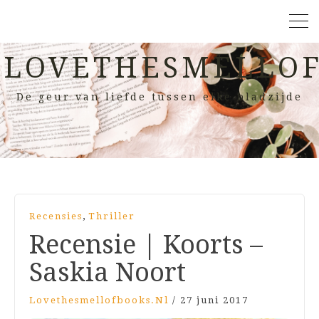
LOVETHESMELLOF
De geur van liefde tussen elke bladzijde
,
Recensies
Thriller
Recensie | Koorts –
Saskia Noort
Lovethesmellofbooks.nl
/
27 juni 2017