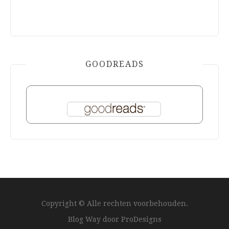
GOODREADS
Copyright © Alle rechten voorbehouden.
Blog Way door
ProDesigns