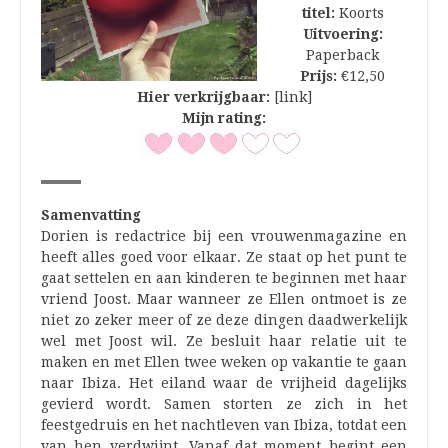
titel:
Koorts
Uitvoering:
Paperback
Prijs:
€12,50
Hier verkrijgbaar:
[link]
Mijn rating:
Samenvatting
Dorien is redactrice bij een vrouwenmagazine en
heeft alles goed voor elkaar. Ze staat op het punt te
gaat settelen en aan kinderen te beginnen met haar
vriend Joost. Maar wanneer ze Ellen ontmoet is ze
niet zo zeker meer of ze deze dingen daadwerkelijk
wel met Joost wil. Ze besluit haar relatie uit te
maken en met Ellen twee weken op vakantie te gaan
naar Ibiza. Het eiland waar de vrijheid dagelijks
gevierd wordt. Samen storten ze zich in het
feestgedruis en het nachtleven van Ibiza, totdat een
van hen verdwijnt. Vanaf dat moment begint een