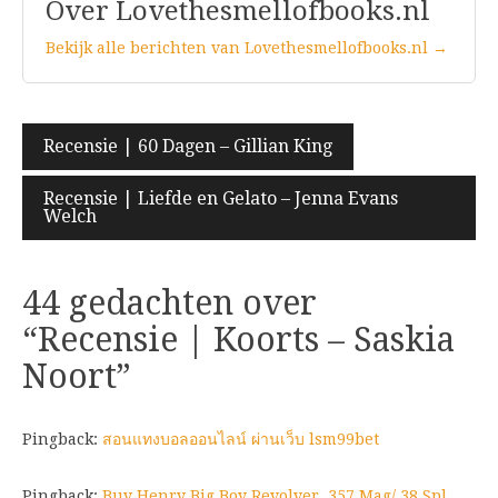
Over Lovethesmellofbooks.nl
Bekijk alle berichten van Lovethesmellofbooks.nl →
Bericht
Recensie | 60 Dagen – Gillian King
navigatie
Recensie | Liefde en Gelato – Jenna Evans
Welch
44 gedachten over
“
Recensie | Koorts – Saskia
Noort
”
Pingback:
สอนแทงบอลออนไลน์ ผ่านเว็บ lsm99bet
Pingback:
Buy Henry Big Boy Revolver .357 Mag/.38 Spl