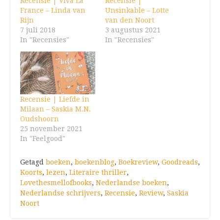
Recensie | Viva La
Recensie |
France – Linda van
Unsinkable – Lotte
Rijn
van den Noort
7 juli 2018
3 augustus 2021
In "Recensies"
In "Recensies"
Recensie | Liefde in
Milaan – Saskia M.N.
Oudshoorn
25 november 2021
In "Feelgood"
Getagd
boeken
,
boekenblog
,
Boekreview
,
Goodreads
,
Koorts
,
lezen
,
Literaire thriller
,
Lovethesmellofbooks
,
Nederlandse boeken
,
Nederlandse schrijvers
,
Recensie
,
Review
,
Saskia
Noort