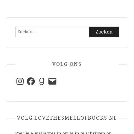
Zoeken
naar:
VOLG ONS
Instagram
Facebook
Goodreads
E-
mail
VOLG LOVETHESMELLOFBOOKS.NL
Voer je e-mailadres in om je in te schrijven op