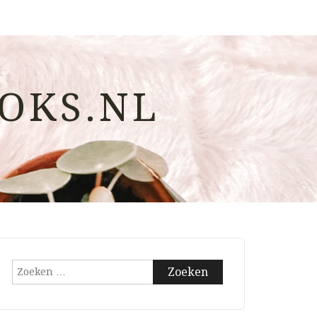
OKS.NL
Zoeken
naar: