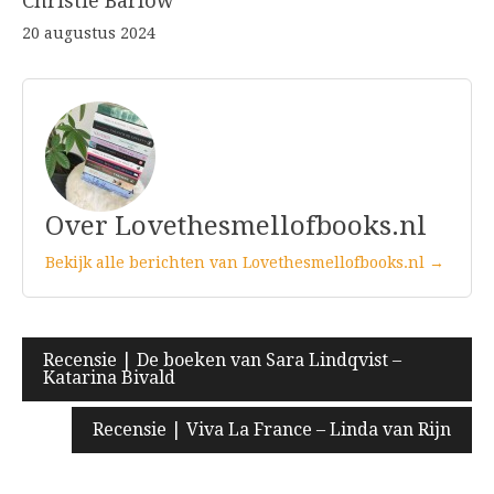
Christie Barlow
20 augustus 2024
Over Lovethesmellofbooks.nl
Bekijk alle berichten van Lovethesmellofbooks.nl →
Bericht
Recensie | De boeken van Sara Lindqvist –
Katarina Bivald
navigatie
Recensie | Viva La France – Linda van Rijn