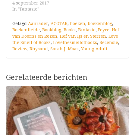
4 september 2017
In "Fantasie"
Getagd
Aanrader
,
ACOTAR
,
boeken
,
boekenblog
,
Boekenliefde
,
Bookblog
,
Books
,
Fantasie
,
Feyre
,
Hof
van Doorns en Rozen
,
Hof van IJs en Sterren
,
Love
the Smell of Books
,
Lovethesmellofbooks
,
Recensie
,
Review
,
Rhysand
,
Sarah J. Maas
,
Young Adult
Gerelateerde berichten