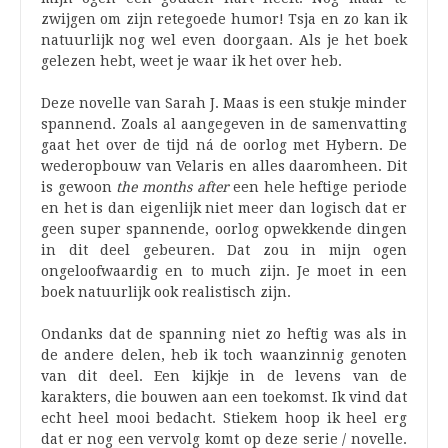
zwijgen om zijn retegoede humor! Tsja en zo kan ik
natuurlijk nog wel even doorgaan. Als je het boek
gelezen hebt, weet je waar ik het over heb.
Deze novelle van Sarah J. Maas is een stukje minder
spannend. Zoals al aangegeven in de samenvatting
gaat het over de tijd ná de oorlog met Hybern. De
wederopbouw van Velaris en alles daaromheen. Dit
is gewoon
the months after
een hele heftige periode
en het is dan eigenlijk niet meer dan logisch dat er
geen super spannende, oorlog opwekkende dingen
in dit deel gebeuren. Dat zou in mijn ogen
ongeloofwaardig en to much zijn. Je moet in een
boek natuurlijk ook realistisch zijn.
Ondanks dat de spanning niet zo heftig was als in
de andere delen, heb ik toch waanzinnig genoten
van dit deel. Een kijkje in de levens van de
karakters, die bouwen aan een toekomst. Ik vind dat
echt heel mooi bedacht. Stiekem hoop ik heel erg
dat er nog een vervolg komt op deze serie / novelle.