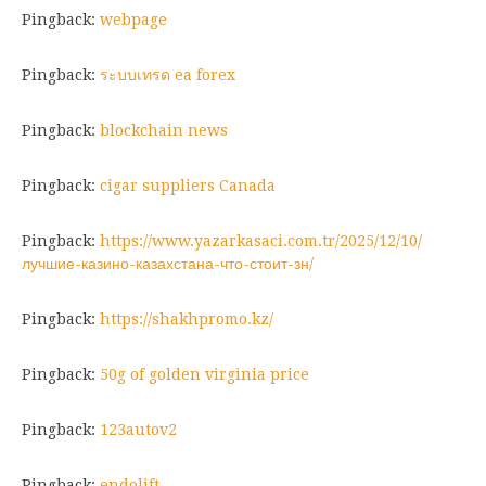
Pingback:
webpage
Pingback:
ระบบเทรด ea forex
Pingback:
blockchain news
Pingback:
cigar suppliers Canada
Pingback:
https://www.yazarkasaci.com.tr/2025/12/10/
лучшие-казино-казахстана-что-стоит-зн/
Pingback:
https://shakhpromo.kz/
Pingback:
50g of golden virginia price
Pingback:
123autov2
Pingback:
endolift