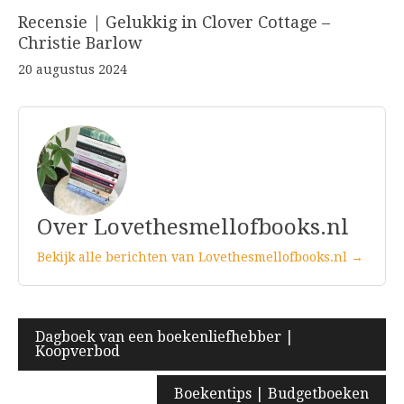
Recensie | Gelukkig in Clover Cottage –
Christie Barlow
20 augustus 2024
Over Lovethesmellofbooks.nl
Bekijk alle berichten van Lovethesmellofbooks.nl →
Bericht
Dagboek van een boekenliefhebber |
Koopverbod
navigatie
Boekentips | Budgetboeken