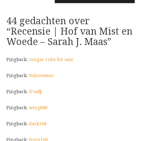
44 gedachten over
“
Recensie | Hof van Mist en
Woede – Sarah J. Maas
”
Pingback:
cougar cubs for sale
Pingback:
Volnewmer
Pingback:
ป้ายอัฐิ
Pingback:
wing888
Pingback:
dark168
Pingback:
fenix168