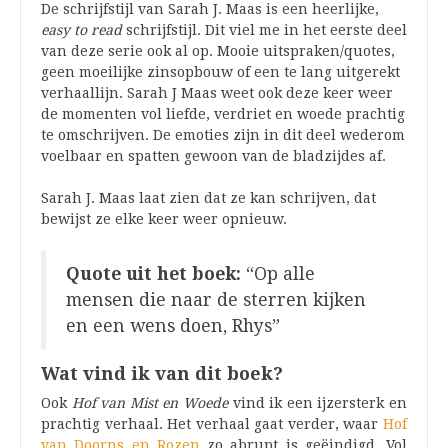
De schrijfstijl van Sarah J. Maas is een heerlijke,
easy to read
schrijfstijl. Dit viel me in het eerste deel
van deze serie ook al op. Mooie uitspraken/quotes,
geen moeilijke zinsopbouw of een te lang uitgerekt
verhaallijn. Sarah J Maas weet ook deze keer weer
de momenten vol liefde, verdriet en woede prachtig
te omschrijven. De emoties zijn in dit deel wederom
voelbaar en spatten gewoon van de bladzijdes af.
Sarah J. Maas laat zien dat ze kan schrijven, dat
bewijst ze elke keer weer opnieuw.
Quote uit het boek:
“Op alle
mensen die naar de sterren kijken
en een wens doen, Rhys”
Wat vind ik van dit boek?
Ook
Hof van Mist en Woede
vind ik een ijzersterk en
prachtig verhaal. Het verhaal gaat verder, waar
Hof
van Doorns en Rozen
zo abrupt is geëindigd. Vol