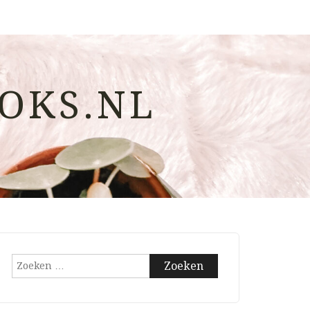
OKS.NL
Zoeken
naar: