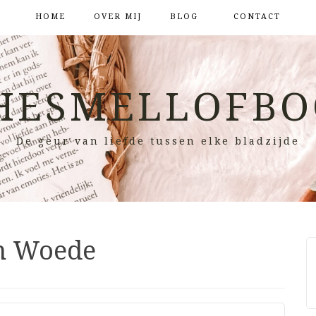
HOME
OVER MIJ
BLOG
CONTACT
HESMELLOFBO
De geur van liefde tussen elke bladzijde
en Woede