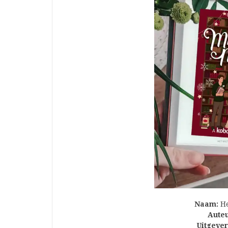
Naam:
He
Auteu
Uitgeveri