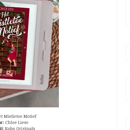
t Mistletoe Motief
r:
Chloe Liese
j:
Kobo Originals