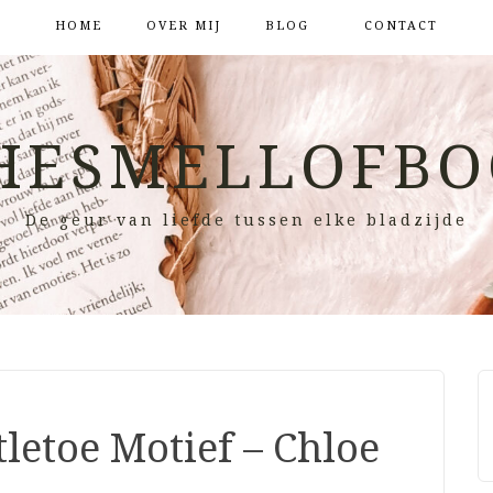
HOME
OVER MIJ
BLOG
CONTACT
HESMELLOFBO
De geur van liefde tussen elke bladzijde
n
tletoe Motief – Chloe