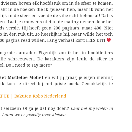
 adviezen boven elk hoofdstuk om in de sfeer te komen.
aakt in de boeken die ik gelezen heb, maar ik vond het
ijk in de sfeer en voelde de vibe echt helemaal! Dat is
en. Laat je trouwens niet in de maling nemen door het
s versie. Hij heeft geen 200 pagina’s, maar 400. Niet
o in één ruk uit, zo heerlijk is hij. Maar wilde het toch
0 pagina read willen. Lang verhaal kort: LEES DIT!
 grote aanrader. Eigenlijk zou ik het in hoofdletters
lie schreeuwen. De karakters zijn leuk, de sfeer is
el. Do I need te say more?
Het Mistletoe Motief
en wil jij graag je eigen mening
k kom je direct bij het juiste boek. Gemakkelijk te
– EPUB | Rakuten Kobo Nederland
it seizoen? Of ga je dat nog doen?
Laat het mij weten in
. Laten we er gezellig over kletsen.