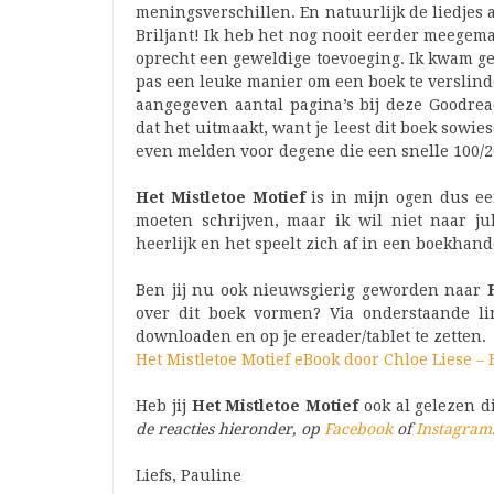
meningsverschillen. En natuurlijk de liedjes
Briljant! Ik heb het nog nooit eerder meegem
oprecht een geweldige toevoeging. Ik kwam gel
pas een leuke manier om een boek te verslind
aangegeven aantal pagina’s bij deze Goodread
dat het uitmaakt, want je leest dit boek sowies
even melden voor degene die een snelle 100/20
Het Mistletoe Motief
is in mijn ogen dus een
moeten schrijven, maar ik wil niet naar jul
heerlijk en het speelt zich af in een boekhand
Ben jij nu ook nieuwsgierig geworden naar
over dit boek vormen? Via onderstaande lin
downloaden en op je ereader/tablet te zetten.
Het Mistletoe Motief eBook door Chloe Liese 
Heb jij
Het Mistletoe Motief
ook al gelezen d
de reacties hieronder, op
Facebook
of
Instagram
Liefs, Pauline