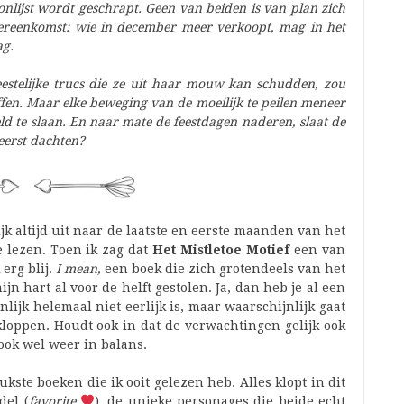
nlijst wordt geschrapt. Geen van beiden is van plan zich
 overeenkomst: wie in december meer verkoopt, mag in het
ag.
estelijke trucs die ze uit haar mouw kan schudden, zou
en. Maar elke beweging van de moeilijk te peilen meneer
eld te slaan. En naar mate de feestdagen naderen, slaat de
e eerst dachten?
ijk altijd uit naar de laatste en eerste maanden van het
e lezen. Toen ik zag dat
Het Mistletoe Motief
een van
erg blij.
I mean,
een boek die zich grotendeels van het
jn hart al voor de helft gestolen. Ja, dan heb je al een
nlijk helemaal niet eerlijk is, maar waarschijnlijk gaat
kloppen. Houdt ook in dat de verwachtingen gelijk ook
ook wel weer in balans.
kste boeken die ik ooit gelezen heb. Alles klopt in dit
del (
favorite
), de unieke personages die beide echt