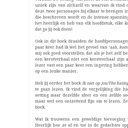
uniek zijn van zichzelf en waarvan ik vind d
deze twee personages bij elkaar te brengen i
die beschreven wordt en de intense spannin
het heerlijk en heb van elk hoofdstuk, elke k
dat ga jij ook doen!
Ook in dit boek draaiden de hoofdpersonages
paar keer had ik wel het gevoel van
‘aah, kom 
mij ook goed voorstellen dat als je het zelf be
een kerstverhaal niet een kerstverhaal zijn a
lezer vast een paar keer een ingeving hebben
op een leuke manier.
Heb jij eerder het boek
Ik niet op jou/The hat
te gaan lezen. Ik vind de vergelijking die h
setting maar dezelfde sfeer en een zelfde so
maar wel een ontzettend fijn om te lezen. Zek
boek.
Wat ik trouwens een geweldige toevoeging i
Heerlijk hoe ze af en toe in de gedachtes o