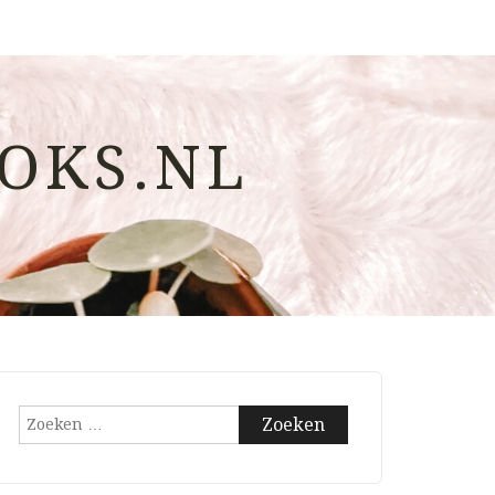
OKS.NL
Zoeken
naar: