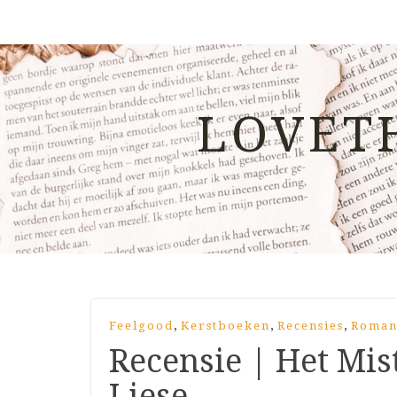
LOVET
,
,
,
Feelgood
Kerstboeken
Recensies
Roma
Recensie | Het Mis
Liese