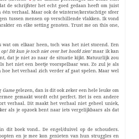
at de schrijfster het echt goed gedaan heeft om juist
n één verhaal. Maar ook de winterse/kerstachtige sfeer
gen tussen mensen op verschillende vlakken. Ik vond
arakter en elke setting genoten. Trust me on this one,
 wat om elkaar heen, toch was het niet storend. Een
op! Dit kun je toch niet over het hoofd zien’
maar ik kan
nt, dat je niet zo naar de situatie kijkt. Natuurlijk zou
ls het niet een beetje voorspelbaar was. Zo zul je als
 hoe het verhaal zich verder af gaat spelen. Maar wel
ing Game
gelezen, dan is dit ook zeker een hele leuke om
iermee gemaakt wordt echt perfect. Het is een andere
ort verhaal. Dit maakt het verhaal niet geheel uniek,
er als je opzoek bent naar iets vergelijkbaars als dat
n dit boek vond.. De engel/duivel op de schouders.
ppopten en je mee kon genieten van hun struggles en