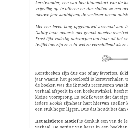
kerstwonder, een van hen binnenkort van de loo
vrijwillig op te offeren en dus sluiten ze een
nieuwe jaar aanblijven; de verliezer neemt ontsl
Met een leven lang opgebouwd arsenaal aan fe
Gabby haar nemesis met gemak moeten overtreff
Frost lijkt volledig ontworpen om haar uit het v
twijfel toe: zijn ze echt wel zo verschillend als z
Kerstboeken zijn dus one of my favorites. Ik k
jaar waarin het geoorloofd is kerstverhalen t
de boeken was die ik mocht recenseren was ik 
verhaal afspeelt in een boekenwinkel, heeft mi
kleine voorsprong. En ook ik weet dat dat eige
iedere
Bookie
zijn/haar hart hiervan sneller 
een stuk hoger liggen. Dus dat houdt het dan 
Het Mistletoe Motief
is denk ik een van de leu
verhaal. De setting van kerst in een boekhan