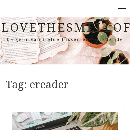
LOVETHESMELLOF
De geur van liefde tussen elke bladzijde
Tag:
ereader