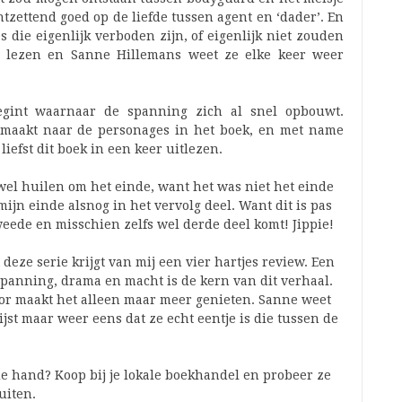
tzettend goed op de liefde tussen agent en ‘dader’. En
s die eigenlijk verboden zijn, of eigenlijk niet zouden
e lezen en Sanne Hillemans weet ze elke keer weer
begint waarnaar de spanning zich al snel opbouwt.
gemaakt naar de personages in het boek, en met name
 liefst dit boek in een keer uitlezen.
 wel huilen om het einde, want het was niet het einde
ijn einde alsnog in het vervolg deel. Want dit is pas
weede en misschien zelfs wel derde deel komt! Jippie!
deze serie krijgt van mij een vier hartjes review. Een
spanning, drama en macht is de kern van dit verhaal.
door maakt het alleen maar meer genieten. Sanne weet
jst maar weer eens dat ze echt eentje is die tussen de
 hand? Koop bij je lokale boekhandel en probeer ze
uiten.