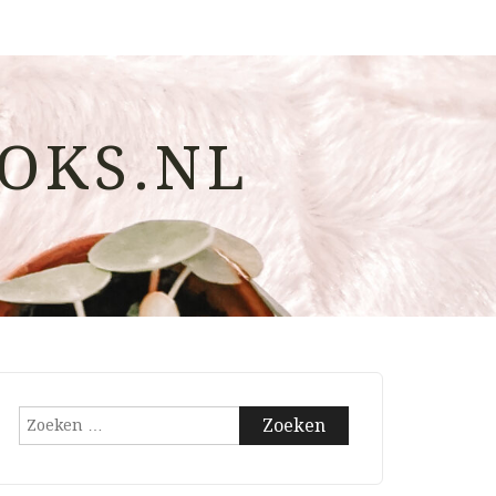
OKS.NL
Zoeken
naar: