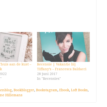
Thuis aan de kust –
Recensie | Vakantie bij
jk
Tiffany’s – Francesca Baldacci
2022
28 juni 2017
d"
In "Recensies"
kenblog
,
Bookblogger
,
Bookstagram
,
Ebook
,
Loft Books
,
ne Hillemans