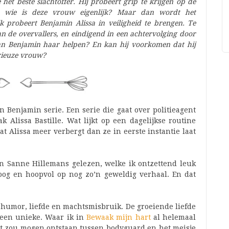
e het beste slachtoffer. Hij probeert grip te krijgen op de
 wie is deze vrouw eigenlijk?
Maar dan wordt het
ik probeert Benjamin Alissa in veiligheid te brengen. Te
 de overvallers, en eindigend in een achtervolging door
Kan Benjamin haar helpen? En kan hij voorkomen dat hij
rieuze vrouw?
n Benjamin serie. Een serie die gaat over politieagent
 Alissa Bastille. Wat lijkt op een dagelijkse routine
 dat Alissa meer verbergt dan ze in eerste instantie laat
an Sanne Hillemans gelezen, welke ik ontzettend leuk
og en hoopvol op nog zo’n geweldig verhaal. En dat
humor, liefde en machtsmisbruik. De groeiende liefde
r een unieke. Waar ik in
Bewaak mijn hart
al helemaal
iet zou mogen ontstaan tussen bodyguard en het meisje