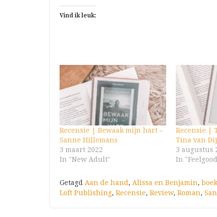
Vind ik leuk:
Recensie | Bewaak mijn hart –
Recensie | 
Sanne Hillemans
Tina van Di
3 maart 2022
3 augustus 
In "New Adult"
In "Feelgoo
Getagd
Aan de hand
,
Alissa en Benjamin
,
boe
Loft Publishing
,
Recensie
,
Review
,
Roman
,
San