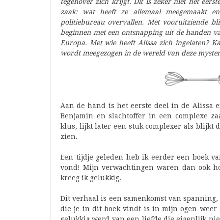
tegenover zich krijgt. Dit is zeker niet het eerst
zaak: wat heeft ze allemaal meegemaakt en
politiebureau overvallen. Met vooruitziende bl
beginnen met een ontsnapping uit de handen van
Europa.
Met wie heeft Alissa zich ingelaten? 
wordt meegezogen in de wereld van deze myste
Aan de hand is het eerste deel in de Alissa e
Benjamin en slachtoffer in een complexe zaak
klus, lijkt later een stuk complexer als blijkt
zien.
Een tijdje geleden heb ik eerder een boek v
vond! Mijn verwachtingen waren dan ook ho
kreeg ik gelukkig.
Dit verhaal is een samenkomst van spanning, 
die je in dit boek vindt is in mijn ogen wee
gelukkig werd van een liefde die eigenlijk n