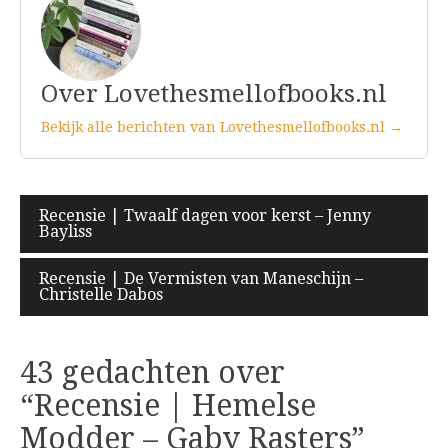
Over Lovethesmellofbooks.nl
Bekijk alle berichten van Lovethesmellofbooks.nl →
Bericht
Recensie | Twaalf dagen voor kerst – Jenny
Bayliss
navigatie
Recensie | De Vermisten van Maneschijn –
Christelle Dabos
43 gedachten over
“
Recensie | Hemelse
Modder – Gaby Rasters
”