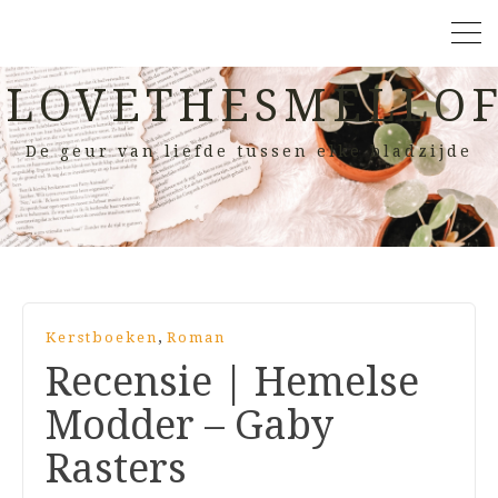
LOVETHESMELLOF
De geur van liefde tussen elke bladzijde
,
Kerstboeken
Roman
Recensie | Hemelse
Modder – Gaby
Rasters