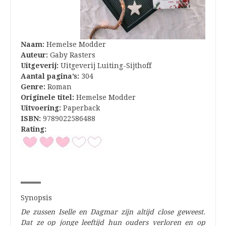
Naam:
Hemelse Modder
Auteur:
Gaby Rasters
Uitgeverij:
Uitgeverij Luiting-Sijthoff
Aantal pagina’s:
304
Genre:
Roman
Originele titel:
Hemelse Modder
Uitvoering:
Paperback
ISBN:
9789022586488
Rating:
Synopsis
De zussen Iselle en Dagmar zijn altijd close geweest.
Dat ze op jonge leeftijd hun ouders verloren en op