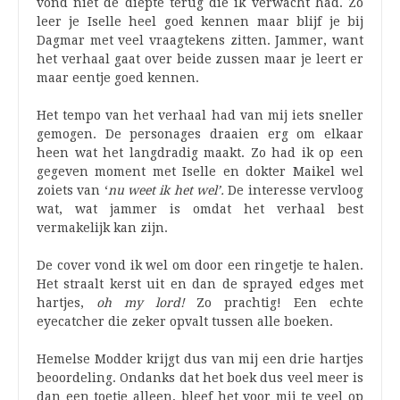
vond niet de diepte terug die ik verwacht had. Zo
leer je Iselle heel goed kennen maar blijf je bij
Dagmar met veel vraagtekens zitten. Jammer, want
het verhaal gaat over beide zussen maar je leert er
maar eentje goed kennen.
Het tempo van het verhaal had van mij iets sneller
gemogen. De personages draaien erg om elkaar
heen wat het langdradig maakt. Zo had ik op een
gegeven moment met Iselle en dokter Maikel wel
zoiets van ‘
nu weet ik het wel’.
De interesse vervloog
wat, wat jammer is omdat het verhaal best
vermakelijk kan zijn.
De cover vond ik wel om door een ringetje te halen.
Het straalt kerst uit en dan de sprayed edges met
hartjes,
oh my lord!
Zo prachtig! Een echte
eyecatcher die zeker opvalt tussen alle boeken.
Hemelse Modder krijgt dus van mij een drie hartjes
beoordeling. Ondanks dat het boek dus veel meer is
dan een toetje alleen, bleef het voor mij te veel op