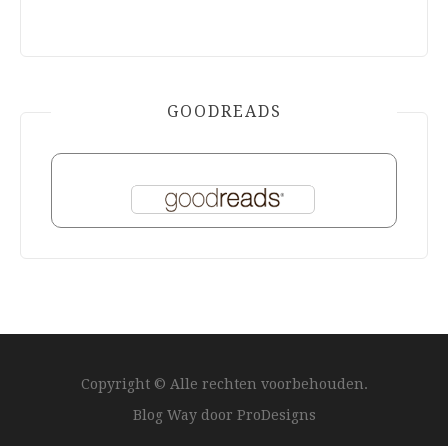
GOODREADS
Copyright © Alle rechten voorbehouden.
Blog Way door
ProDesigns