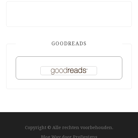
GOODREADS
Copyright © Alle rechten voorbehouden.
Blog Way door
ProDesigns