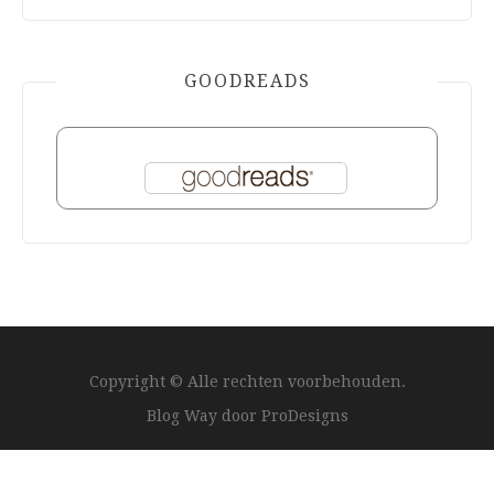
GOODREADS
Copyright © Alle rechten voorbehouden.
Blog Way door
ProDesigns