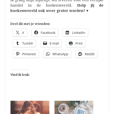
ik graag mijn bijdrage wil leveren voor een eerlijke
handel in de boekenwereld.
Help jij de
boekenwereld ook weer groter worden? ♥
Deel dit met je vrienden:
X
Facebook
LinkedIn
Tumblr
E-mail
Print
Pinterest
WhatsApp
Reddit
Vind ik leuk: