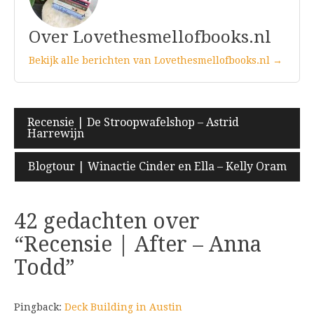
Over Lovethesmellofbooks.nl
Bekijk alle berichten van Lovethesmellofbooks.nl →
Bericht
Recensie | De Stroopwafelshop – Astrid
Harrewijn
navigatie
Blogtour | Winactie Cinder en Ella – Kelly Oram
42 gedachten over
“
Recensie | After – Anna
Todd
”
Pingback:
Deck Building in Austin