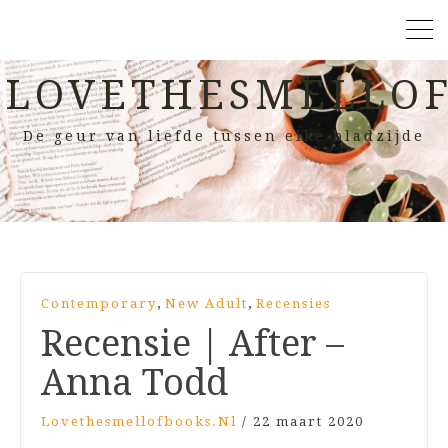
LOVETHESMELLOF
De geur van liefde tussen elke bladzijde
,
,
Contemporary
New Adult
Recensies
Recensie | After –
Anna Todd
Lovethesmellofbooks.nl
/
22 maart 2020