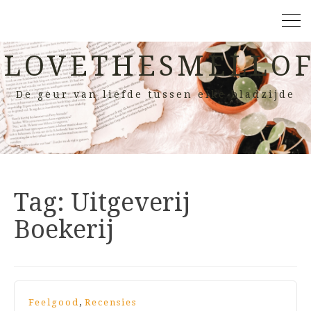
LOVETHESMELLOF
De geur van liefde tussen elke bladzijde
Tag:
Uitgeverij
Boekerij
,
Feelgood
Recensies