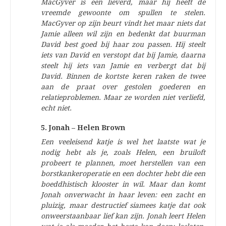
MacGyver is een lieverd, maar hij heeft de
vreemde gewoonte om spullen te stelen.
MacGyver op zijn beurt vindt het maar niets dat
Jamie alleen wil zijn en bedenkt dat buurman
David best goed bij haar zou passen. Hij steelt
iets van David en verstopt dat bij Jamie, daarna
steelt hij iets van Jamie en verbergt dat bij
David. Binnen de kortste keren raken de twee
aan de praat over gestolen goederen en
relatieproblemen. Maar ze worden niet verliefd,
echt niet.
5. Jonah – Helen Brown
Een veeleisend katje is wel het laatste wat je
nodig hebt als je, zoals Helen, een bruiloft
probeert te plannen, moet herstellen van een
borstkankeroperatie en een dochter hebt die een
boeddhistisch klooster in wil.
Maar dan komt
Jonah onverwacht in haar leven: een zacht en
pluizig, maar destructief siamees katje dat ook
onweerstaanbaar lief kan zijn. Jonah leert Helen