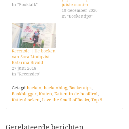
In "Booktalk"
juiste manier
19 december 2020
In "Boekentips"
Recensie | De boeken
van Sara Lindqvist –
Katarina Bivald
27 juni 2018
In "Recensies"
Getagd
boeken
,
boekenblog
,
Boekentips
,
Bookblogger
,
Katten
,
Katten in de hoofdrol
,
Kattenboeken
,
Love the Smell of Books
,
Top 5
Gerelateerde berichten