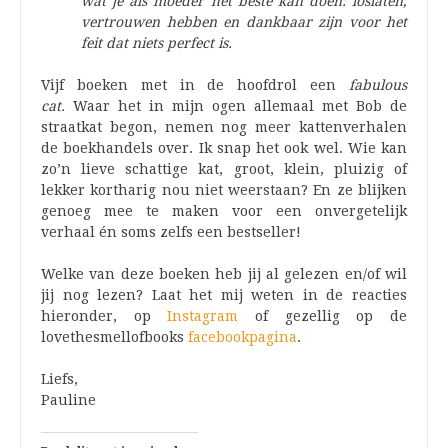
wat je als moeder het beste kan doen: loslaten,
vertrouwen hebben en dankbaar zijn voor het
feit dat niets perfect is.
Vijf boeken met in de hoofdrol een
fabulous
cat.
Waar het in mijn ogen allemaal met Bob de
straatkat begon, nemen nog meer kattenverhalen
de boekhandels over. Ik snap het ook wel. Wie kan
zo’n lieve schattige kat, groot, klein, pluizig of
lekker kortharig nou niet weerstaan? En ze blijken
genoeg mee te maken voor een onvergetelijk
verhaal én soms zelfs een bestseller!
Welke van deze boeken heb jij al gelezen en/of wil
jij nog lezen? Laat het mij weten in de reacties
hieronder, op
Instagram
of gezellig op de
lovethesmellofbooks
facebookpagina
.
Liefs,
Pauline