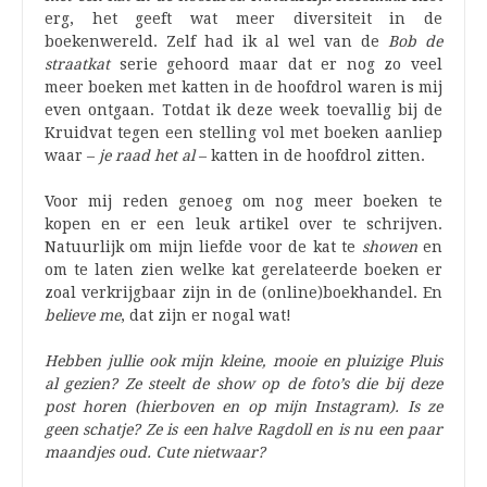
erg, het geeft wat meer diversiteit in de
boekenwereld. Zelf had ik al wel van de
Bob de
straatkat
serie gehoord maar dat er nog zo veel
meer boeken met katten in de hoofdrol waren is mij
even ontgaan. Totdat ik deze week toevallig bij de
Kruidvat tegen een stelling vol met boeken aanliep
waar –
je raad het al
– katten in de hoofdrol zitten.
Voor mij reden genoeg om nog meer boeken te
kopen en er een leuk artikel over te schrijven.
Natuurlijk om mijn liefde voor de kat te
showen
en
om te laten zien welke kat gerelateerde boeken er
zoal verkrijgbaar zijn in de (online)boekhandel. En
believe me
, dat zijn er nogal wat!
Hebben jullie ook mijn kleine, mooie en pluizige Pluis
al gezien? Ze steelt de show op de foto’s die bij deze
post horen (hierboven en op mijn Instagram). Is ze
geen schatje? Ze is een halve Ragdoll en is nu een paar
maandjes oud. Cute nietwaar?