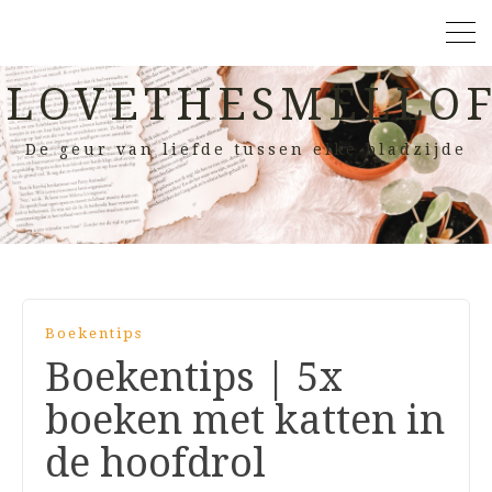
LOVETHESMELLOF
De geur van liefde tussen elke bladzijde
Boekentips
Boekentips | 5x
boeken met katten in
de hoofdrol