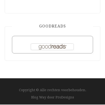
GOODREADS
Copyright © Alle rechten voorbehouden.
Blog Way door
ProDesigns