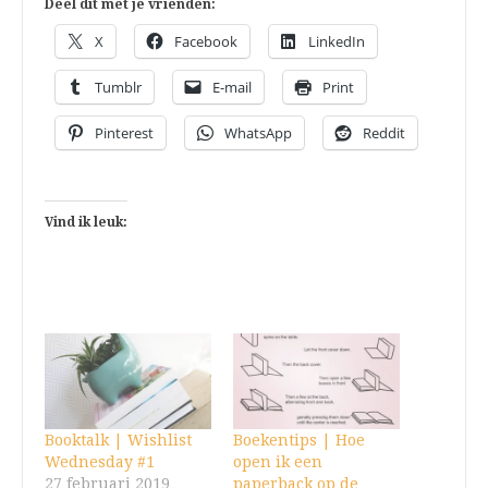
Deel dit met je vrienden:
X
Facebook
LinkedIn
Tumblr
E-mail
Print
Pinterest
WhatsApp
Reddit
Vind ik leuk:
Booktalk | Wishlist
Boekentips | Hoe
Wednesday #1
open ik een
27 februari 2019
paperback op de