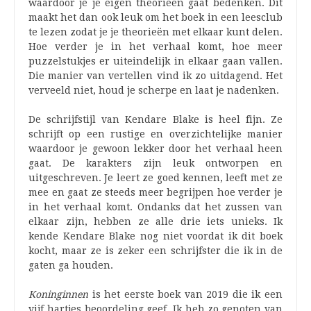
waardoor je je eigen theorieën gaat bedenken. Dit
maakt het dan ook leuk om het boek in een leesclub
te lezen zodat je je theorieën met elkaar kunt delen.
Hoe verder je in het verhaal komt, hoe meer
puzzelstukjes er uiteindelijk in elkaar gaan vallen.
Die manier van vertellen vind ik zo uitdagend. Het
verveeld niet, houd je scherpe en laat je nadenken.
De schrijfstijl van Kendare Blake is heel fijn. Ze
schrijft op een rustige en overzichtelijke manier
waardoor je gewoon lekker door het verhaal heen
gaat. De karakters zijn leuk ontworpen en
uitgeschreven. Je leert ze goed kennen, leeft met ze
mee en gaat ze steeds meer begrijpen hoe verder je
in het verhaal komt. Ondanks dat het zussen van
elkaar zijn, hebben ze alle drie iets unieks. Ik
kende Kendare Blake nog niet voordat ik dit boek
kocht, maar ze is zeker een schrijfster die ik in de
gaten ga houden.
Koninginnen
is het eerste boek van 2019 die ik een
vijf hartjes beoordeling geef. Ik heb zo genoten van