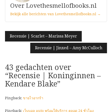
Over Lovethesmellofbooks.nl
Bekijk alle berichten van Lovethesmellofbooks.nl →
Bericht
Recensie | Scarlet – Marissa Meyer
navigatie
Recensie | Jinxed – Amy McCulloch
43 gedachten over
“
Recensie | Koninginnen –
Kendare Blake
”
Pingback:
ขายไวอากร้า
Pingback:
เว็บบอล auto พร้อมให้บริการ ตลอด 24 ชั่วโมง