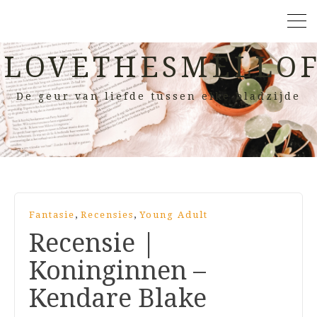
LOVETHESMELLOF
De geur van liefde tussen elke bladzijde
,
,
Fantasie
Recensies
Young Adult
Recensie |
Koninginnen –
Kendare Blake