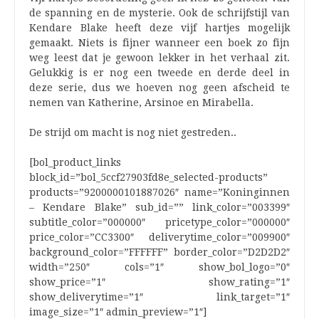
de spanning en de mysterie. Ook de schrijfstijl van
Kendare Blake heeft deze vijf hartjes mogelijk
gemaakt. Niets is fijner wanneer een boek zo fijn
weg leest dat je gewoon lekker in het verhaal zit.
Gelukkig is er nog een tweede en derde deel in
deze serie, dus we hoeven nog geen afscheid te
nemen van Katherine, Arsinoe en Mirabella.
De strijd om macht is nog niet gestreden..
[bol_product_links
block_id=”bol_5ccf27903fd8e_selected-products”
products=”9200000101887026″ name=”Koninginnen
– Kendare Blake” sub_id=”” link_color=”003399″
subtitle_color=”000000″ pricetype_color=”000000″
price_color=”CC3300″ deliverytime_color=”009900″
background_color=”FFFFFF” border_color=”D2D2D2″
width=”250″ cols=”1″ show_bol_logo=”0″
show_price=”1″ show_rating=”1″
show_deliverytime=”1″ link_target=”1″
image_size=”1″ admin_preview=”1″]