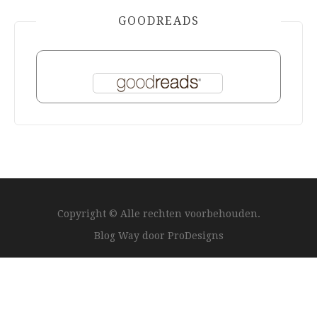
GOODREADS
Copyright © Alle rechten voorbehouden.
Blog Way door
ProDesigns