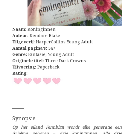
Naam:
Koninginnen
Auteur:
Kendare Blake
Uitgeverij:
HarperCollins Young Adult
Aantal pagina’s:
347
Genre:
Fantasie, Young Adult
Originele titel:
Three Dark Crowns
Uitvoering:
Paperback
Rating:
Synopsis
Op het eiland Fennbirn wordt elke generatie een
drieling geboren – drie koninginnen, alle drie