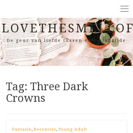
LOVETHESMELLOF
De geur van liefde tussen elke bladzijde
Tag:
Three Dark
Crowns
,
,
Fantasie
Recensies
Young Adult