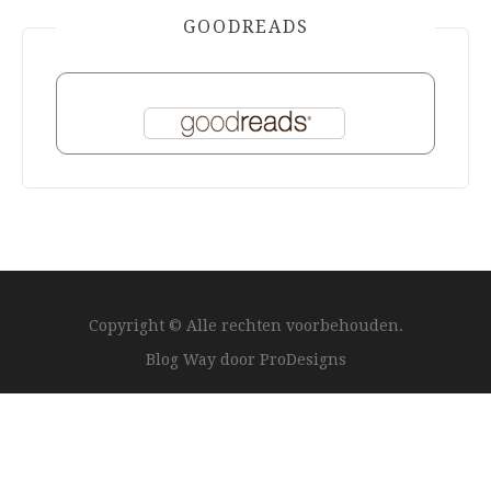
GOODREADS
Copyright © Alle rechten voorbehouden.
Blog Way door
ProDesigns